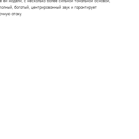
 ей модели, с несколько более сильной тональной основой,
 полный, богатый, центрированный звук и гарантирует
очную атаку.