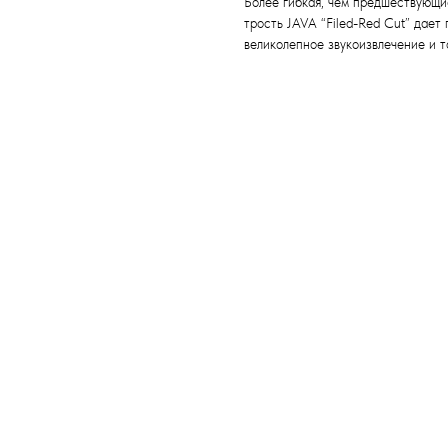
Более гибкая, чем предшествующие
трость JAVA “Filed-Red Cut” дает
великолепное звукоизвлечение и т