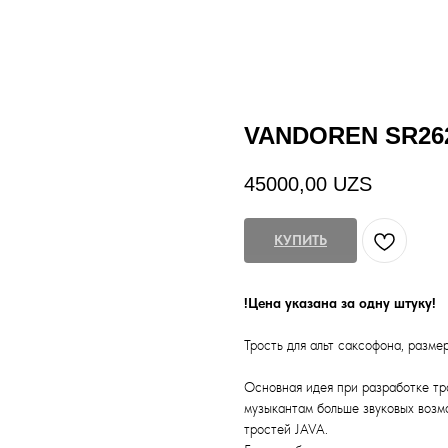
VANDOREN SR26
45000,00
UZS
КУПИТЬ
!Цена указана за одну штуку!
Трость для альт саксофона, размер
Основная идея при разработке тро
музыкантам больше звуковых возмо
тростей JAVA.