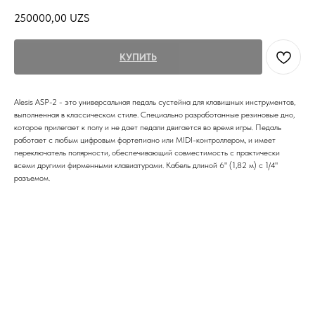
250000,00
UZS
КУПИТЬ
Alesis ASP-2 - это универсальная педаль сустейна для клавишных инструментов,
выполненная в классическом стиле. Специально разработанные резиновые дно,
которое прилегает к полу и не дает педали двигается во время игры. Педаль
работает с любым цифровым фортепиано или MIDI-контроллером, и имеет
переключатель полярности, обеспечивающий совместимость с практически
всеми другими фирменными клавиатурами. Кабель длиной 6" (1,82 м) с 1/4"
разъемом.