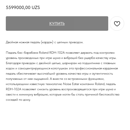
5599000,00
UZS
КУПИТЬ
Двойная ножная педаль (кардан) с цепным приводом.
Педаль бас-барабана Roland RDH-102A позволяет держать под контролем
уровень производимых при игре шума и вибраций без ущерба качеству игры.
Благодаря приводам с двойной цепью, шарнирам на подшипнике с плавным
ходом и самоцентрирующимся колотушкам эта профессиональная карданная
педаль обеспечивает высочайший уровень качества игры и аутентичность
получаемых от нее ощущений. А вместе со встроенными функциями,
использующими известную технологию Noise Eater компании Roland, педаль
RDH-102A позволяет снизить уровень воспроизводящегося при игре шума и
свести к минимуму вибрацию, которые могли бы стать причиной беспокойства
соседей по дому.