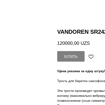
VANDOREN SR24
120000,00
UZS
КУПИТЬ
!Цена указана за одну штуку
Трость для баритон саксофона
Эти трости производят чрезвы
кончику (максимально вибрир
позвоночником (осью симметр