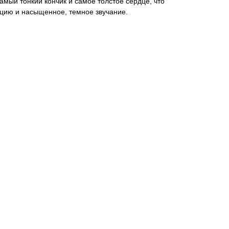
мый тонкий кончик и самое толстое сердце, что
яцию и насыщенное, темное звучание.