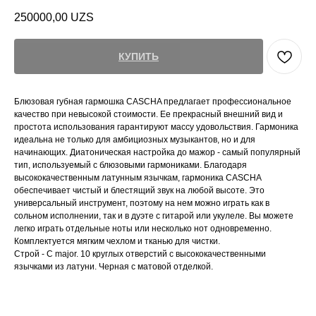
250000,00
UZS
КУПИТЬ
Блюзовая губная гармошка CASCHA предлагает профессиональное
качество при невысокой стоимости. Ее прекрасный внешний вид и
простота использования гарантируют массу удовольствия. Гармоника
идеальна не только для амбициозных музыкантов, но и для
начинающих. Диатоническая настройка до мажор - самый популярный
тип, используемый с блюзовыми гармониками. Благодаря
высококачественным латунным язычкам, гармоника CASCHA
обеспечивает чистый и блестящий звук на любой высоте. Это
универсальный инструмент, поэтому на нем можно играть как в
сольном исполнении, так и в дуэте с гитарой или укулеле. Вы можете
легко играть отдельные ноты или несколько нот одновременно.
Комплектуется мягким чехлом и тканью для чистки.
Cтрой - C major. 10 круглых отверстий с высококачественными
язычками из латуни. Черная с матовой отделкой.