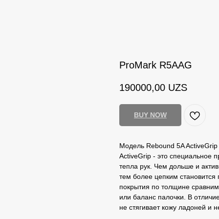
ProMark R5AAG
190000,00
UZS
BUY NOW
Модель Rebound 5A ActiveGrip
ActiveGrip - это специальное
тепла рук. Чем дольше и акти
тем более цепким становится п
покрытия по толщине сравним 
или баланс палочки. В отличие
не стягивает кожу ладоней и н