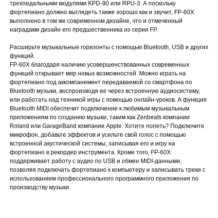
трехпедальными модулями KPD-90 или RPU-3. А поскольку
фортепиано должно выглядеть также хорошо как и звучит, FP-60X
выполнено в том же современном дизайне, что и отмеченный
наградами дизайн его предшественника из серии FP.
Расширьте музыкальные горизонты с помощью Bluetooth, USB и других
функций.
FP-60X благодаря наличию усовершенствованных современных
функций открывает мир новых возможностей. Можно играть на
фортепиано под аккомпанемент передаваемой со смартфона по
Bluetooth музыки, воспроизводя ее через встроенную аудиосистему,
или работать над техникой игры с помощью онлайн-уроков. А функция
Bluetooth MIDI обеспечит подключение к любимым музыкальным
приложениям по созданию музыки, таким как Zenbeats компании
Roland или GarageBand компании Apple. Хотите попеть? Подключите
микрофон, добавьте эффектов и усильте свой голос с помощью
встроенной акустической системы, записывая его и игру на
фортепиано в рекордер инструмента. Кроме того, FP-60X
поддерживает работу с аудио по USB и обмен MIDI-данными,
позволяя подключать фортепиано к компьютеру и записывать треки с
использованием профессионального программного приложения по
производству музыки.