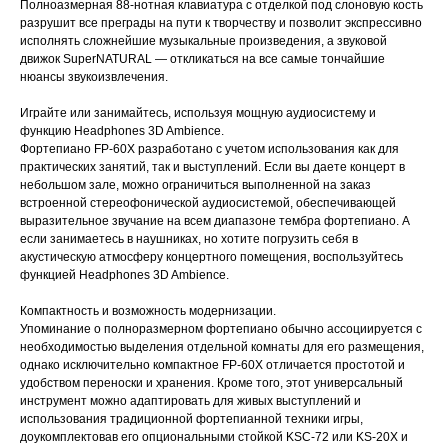
Полноазмерная 88-нотная клавиатура с отделкой под слоновую кость
разрушит все преграды на пути к творчеству и позволит экспрессивно
исполнять сложнейшие музыкальные произведения, а звуковой
движок SuperNATURAL ― откликаться на все самые тончайшие
нюансы звукоизвлечения.
Играйте или занимайтесь, используя мощную аудиосистему и
функцию Headphones 3D Ambience.
Фортепиано FP-60X разработано с учетом использования как для
практических занятий, так и выступлений. Если вы даете концерт в
небольшом зале, можно ограничиться выполненной на заказ
встроенной стереофонической аудиосистемой, обеспечивающей
выразительное звучание на всем диапазоне тембра фортепиано. А
если занимаетесь в наушниках, но хотите погрузить себя в
акустическую атмосферу концертного помещения, воспользуйтесь
функцией Headphones 3D Ambience.
Компактность и возможность модернизации.
Упоминание о полноразмерном фортепиано обычно ассоциируется с
необходимостью выделения отдельной комнаты для его размещения,
однако исключительно компактное FP-60X отличается простотой и
удобством переноски и хранения. Кроме того, этот универсальный
инструмент можно адаптировать для живых выступлений и
использования традиционной фортепианной техники игры,
доукомплектовав его опциональными стойкой KSC-72 или KS-20X и