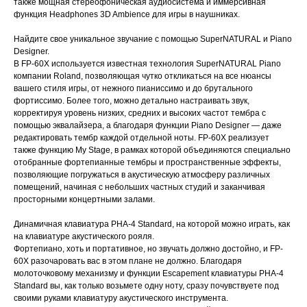
также мощная стереофоническая аудиосистема и иммерсивная
функция Headphones 3D Ambience для игры в наушниках.
Найдите свое уникальное звучание с помощью SuperNATURAL и Piano
Designer.
В FP-60X используется известная технология SuperNATURAL Piano
компании Roland, позволяющая чутко откликаться на все нюансы
вашего стиля игры, от нежного пианиссимо и до брутального
фортиссимо. Более того, можно детально настраивать звук,
корректируя уровень низких, средних и высоких частот тембра с
помощью эквалайзера, а благодаря функции Piano Designer ― даже
редактировать тембр каждой отдельной ноты. FP-60X реализует
также функцию My Stage, в рамках которой объединяются специально
отобранные фортепианные тембры и пространственные эффекты,
позволяющие погружаться в акустическую атмосферу различных
помещений, начиная с небольших частных студий и заканчивая
просторными концертными залами.
Динамичная клавиатура PHA-4 Standard, на которой можно играть, как
на клавиатуре акустического рояля.
Фортепиано, хоть и портативное, но звучать должно достойно, и FP-
60X разочаровать вас в этом плане не должно. Благодаря
молоточковому механизму и функции Escapement клавиатуры PHA-4
Standard вы, как только возьмете одну ноту, сразу почувствуете под
своими руками клавиатуру акустического инструмента.