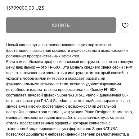
15799000,00
UZS
КУПИТЬ
Новый шаг по пути совершенствования звука портативных
фортепиано, повышения мощности аудиосистемы и использования
роскошных пространственных эффектов.
Если вам необходим профессиональный инструмент, но не за топовую
цену, ваш выбор ― это FP-60X. Эта модель среднего звена серии FP-X
является компактным элегантным инструментом, который способен
украсить любой жилой интерьер и обладает развитыми
функциональными возможностями, всецело удовлетворяющими
потребности взыскательных профессионалов. Основу FP-60X
составляет звуковой движок SuperNATURAL Piano и динамичная 88-
нотная клавиатура PHA-4 Standard, а также подборка выразительных
звуков акустических фортепиано с возможностями детальной
настройки параметров с помощью функции Piano Designer. Кроме того,
имеются: множество звуков для работы в различных музыкальных
стилях, пространственные эффекты, которые совместно с
технологией моделирования звука фортепиано SuperNATURAL
позволяют добиваться непревзойденной степени реалистичности, а