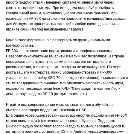
просто подключиться к внешней системе усиления звука через
соответствующие выходы. При игре дома попробуйте выбрать
специальный режим, выставляющий оптимальную громкость при
размещении FP-30X на столе, или подключите наушники (два выхода)
для бесшумных практических занятий в любое время дня и ночи и
играйте сами или под наблюдением педагога.
Компактное фортепиано с развернутыми функциональными
возможностями.
FP-30X ― это сочетание портативности и профессионализма.
Невероятно компактные габариты и малый вес позволяют без труда
перемещать инструмент по дому в поисках его оптимального
расположения, а также хранить, когда он не используется. По мере
роста вашего мастерства можно усовершенствовать и FР-30X,
установив его на стойку KSC-70 (не входит в комплект), выполненную в
стиле традиционного пианино, или увеличить экспрессивность игры,
подключив трехпедальный блок KPD-70 (не входит в комплект) или
демпферную педаль DP-10 (входит в комплект).
Играйте под сопровождение музыкальных треков и обучайтесь
быстрее благодаря поддержке Bluetooth и USB.
Благодаря усовершенствованным возможностям подключения FP-30X
можно повысить эффективность процесса обучения. Поддержка
Bluetooth-аудио позволяет воспроизводить музыку, передающуюся в
потоковом режиме с устройств iOS или Android, через аудиосистему