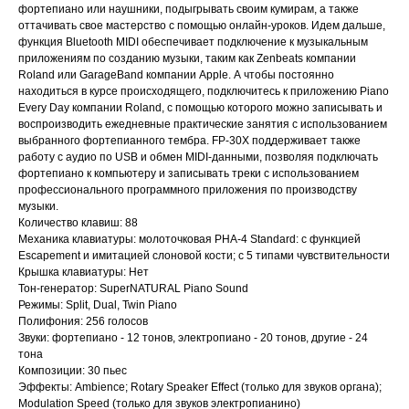
фортепиано или наушники, подыгрывать своим кумирам, а также
оттачивать свое мастерство с помощью онлайн-уроков. Идем дальше,
функция Bluetooth MIDI обеспечивает подключение к музыкальным
приложениям по созданию музыки, таким как Zenbeats компании
Roland или GarageBand компании Apple. А чтобы постоянно
находиться в курсе происходящего, подключитесь к приложению Piano
Every Day компании Roland, с помощью которого можно записывать и
воспроизводить ежедневные практические занятия с использованием
выбранного фортепианного тембра. FP-30X поддерживает также
работу с аудио по USB и обмен MIDI-данными, позволяя подключать
фортепиано к компьютеру и записывать треки с использованием
профессионального программного приложения по производству
музыки.
Количество клавиш: 88
Механика клавиатуры: молоточковая PHA-4 Standard: с функцией
Escapement и имитацией слоновой кости; с 5 типами чувствительности
Крышка клавиатуры: Нет
Тон-генератор: SuperNATURAL Piano Sound
Режимы: Split, Dual, Twin Piano
Полифония: 256 голосов
Звуки: фортепиано - 12 тонов, электропиано - 20 тонов, другие - 24
тона
Композиции: 30 пьес
Эффекты: Ambience; Rotary Speaker Effect (только для звуков органа);
Modulation Speed (только для звуков электропианино)