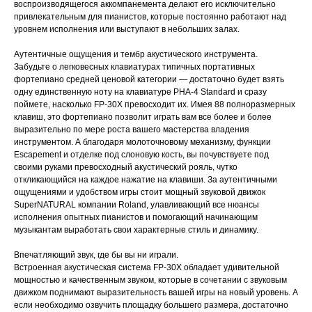
воспроизводящегося аккомпанемента делают его исключительно
привлекательным для пианистов, которые постоянно работают над
уровнем исполнения или выступают в небольших залах.
Аутентичные ощущения и тембр акустического инструмента.
Забудьте о легковесных клавиатурах типичных портативных
фортепиано средней ценовой категории ― достаточно будет взять
одну единственную ноту на клавиатуре PHA-4 Standard и сразу
поймете, насколько FP-30X превосходит их. Имея 88 полноразмерных
клавиш, это фортепиано позволит играть вам все более и более
выразительно по мере роста вашего мастерства владения
инструментом. А благодаря молоточновому механизму, функции
Escapement и отделке под слоновую кость, вы почувствуете под
своими руками превосходный акустический рояль, чутко
откликающийся на каждое нажатие на клавиши. За аутентичными
ощущениями и удобством игры стоит мощный звуковой движок
SuperNATURAL компании Roland, улавливающий все нюансы
исполнения опытных пианистов и помогающий начинающим
музыкантам выработать свои характерные стиль и динамику.
Впечатляющий звук, где бы вы ни играли.
Встроенная акустическая система FP-30X обладает удивительной
мощностью и качественным звуком, которые в сочетании с звуковым
движком поднимают выразительность вашей игры на новый уровень. А
если необходимо озвучить площадку большего размера, достаточно