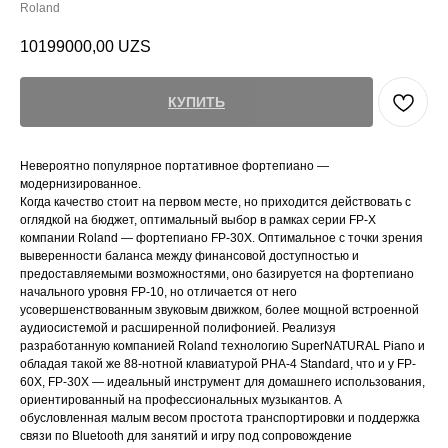
Roland
10199000,00
UZS
КУПИТЬ
Невероятно популярное портативное фортепиано ―
модернизированное.
Когда качество стоит на первом месте, но приходится действовать с
оглядкой на бюджет, оптимальный выбор в рамках серии FP-X
компании Roland ― фортепиано FP-30X. Оптимальное с точки зрения
выверенности баланса между финансовой доступностью и
предоставляемыми возможностями, оно базируется на фортепиано
начального уровня FP-10, но отличается от него
усовершенствованным звуковым движком, более мощной встроенной
аудиосистемой и расширенной полифонией. Реализуя
разработанную компанией Roland технологию SuperNATURAL Piano и
обладая такой же 88-нотной клавиатурой PHA-4 Standard, что и у FP-
60X, FP-30X ― идеальный инструмент для домашнего использования,
ориентированный на профессиональных музыкантов. А
обусловленная малым весом простота транспортировки и поддержка
связи по Bluetooth для занятий и игру под сопровождение