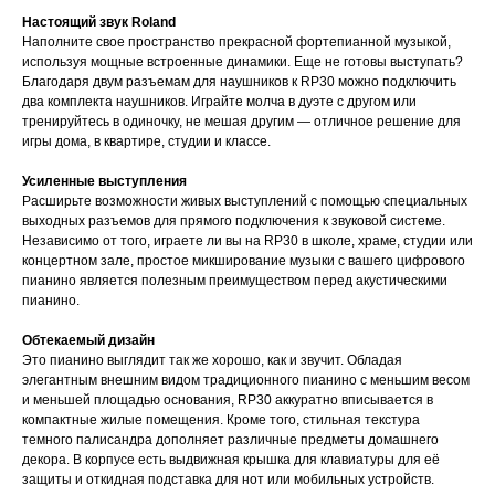
Настоящий звук Roland
Наполните свое пространство прекрасной фортепианной музыкой,
используя мощные встроенные динамики. Еще не готовы выступать?
Благодаря двум разъемам для наушников к RP30 можно подключить
два комплекта наушников. Играйте молча в дуэте с другом или
тренируйтесь в одиночку, не мешая другим — отличное решение для
игры дома, в квартире, студии и классе.
Усиленные выступления
Расширьте возможности живых выступлений с помощью специальных
выходных разъемов для прямого подключения к звуковой системе.
Независимо от того, играете ли вы на RP30 в школе, храме, студии или
концертном зале, простое микширование музыки с вашего цифрового
пианино является полезным преимуществом перед акустическими
пианино.
Обтекаемый дизайн
Это пианино выглядит так же хорошо, как и звучит. Обладая
элегантным внешним видом традиционного пианино с меньшим весом
и меньшей площадью основания, RP30 аккуратно вписывается в
компактные жилые помещения. Кроме того, стильная текстура
темного палисандра дополняет различные предметы домашнего
декора. В корпусе есть выдвижная крышка для клавиатуры для её
защиты и откидная подставка для нот или мобильных устройств.