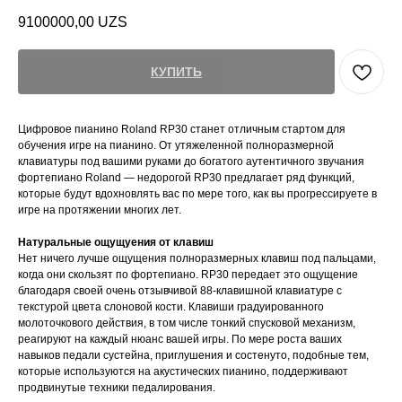
9100000,00
UZS
КУПИТЬ
Цифровое пианино Roland RP30 станет отличным стартом для
обучения игре на пианино. От утяжеленной полноразмерной
клавиатуры под вашими руками до богатого аутентичного звучания
фортепиано Roland — недорогой RP30 предлагает ряд функций,
которые будут вдохновлять вас по мере того, как вы прогрессируете в
игре на протяжении многих лет.
Натуральные ощущуения от клавиш
Нет ничего лучше ощущения полноразмерных клавиш под пальцами,
когда они скользят по фортепиано. RP30 передает это ощущение
благодаря своей очень отзывчивой 88-клавишной клавиатуре с
текстурой цвета слоновой кости. Клавиши градуированного
молоточкового действия, в том числе тонкий спусковой механизм,
реагируют на каждый нюанс вашей игры. По мере роста ваших
навыков педали сустейна, приглушения и состенуто, подобные тем,
которые используются на акустических пианино, поддерживают
продвинутые техники педалирования.