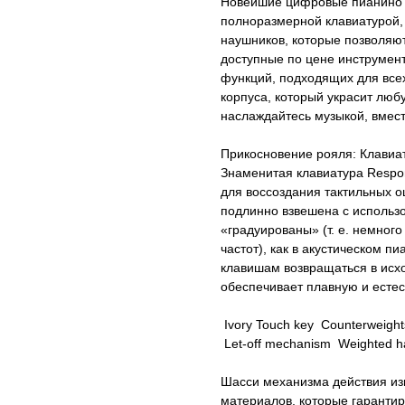
Новейшие цифровые пианино 
полноразмерной клавиатурой,
наушников, которые позволяют
доступные по цене инструмен
функций, подходящих для все
корпуса, который украсит люб
наслаждайтесь музыкой, вмест
Прикосновение рояля: Клавиат
Знаменитая клавиатура Respo
для воссоздания тактильных 
подлинно взвешена с использ
«градуированы» (т. е. немного
частот), как в акустическом 
клавишам возвращаться в исх
обеспечивает плавную и естес
Ivory Touch key Counterweight
Let-off mechanism Weighted h
Шасси механизма действия из
материалов, которые гарантир