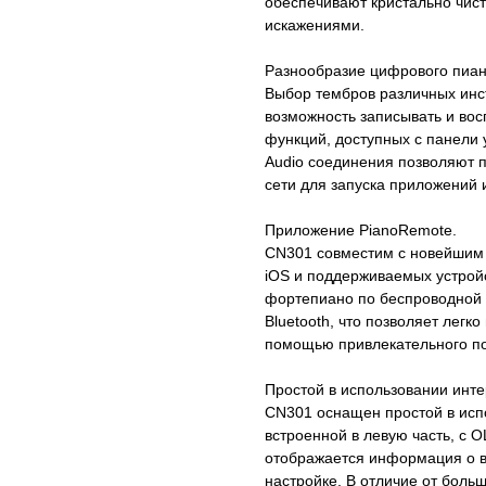
обеспечивают кристально чис
искажениями.
Разнообразие цифрового пиани
Выбор тембров различных инст
возможность записывать и вос
функций, доступных с панели 
Audio соединения позволяют п
сети для запуска приложений 
Приложение PianoRemote.
CN301 совместим с новейшим
iOS и поддерживаемых устройс
фортепиано по беспроводной 
Bluetooth, что позволяет легк
помощью привлекательного по
Простой в использовании инт
CN301 оснащен простой в исп
встроенной в левую часть, с 
отображается информация о в
настройке. В отличие от боль