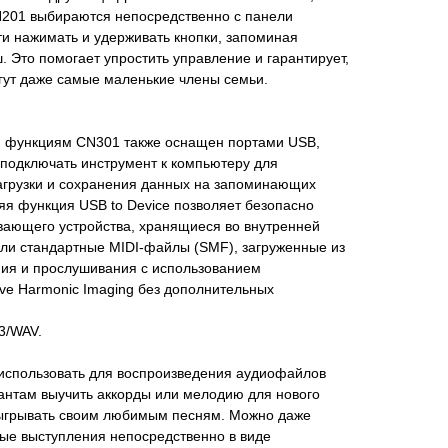
N201 выбираются непосредственно с панели
и нажимать и удерживать кнопки, запоминая
 Это помогает упростить управление и гарантирует,
гут даже самые маленькие члены семьи.
м функциям CN301 также оснащен портами USB,
подключать инструмент к компьютеру для
загрузки и сохранения данных на запоминающих
яя функция USB to Device позволяет безопасно
вающего устройства, хранящиеся во внутренней
или стандартные MIDI-файлы (SMF), загруженные из
ния и прослушивания с использованием
ive Harmonic Imaging без дополнительных
3/WAV.
использовать для воспроизведения аудиофайлов
антам выучить аккорды или мелодию для нового
дыгрывать своим любимым песням. Можно даже
лые выступления непосредственно в виде