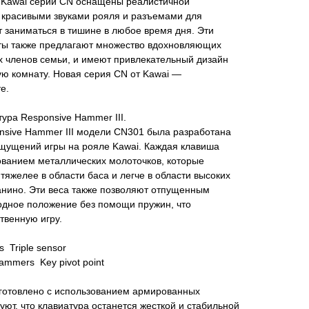
Kawai серии CN оснащены реалистичной
 красивыми звуками рояля и разъемами для
 заниматься в тишине в любое время дня. Эти
ты также предлагают множество вдохновляющих
х членов семьи, и имеют привлекательный дизайн
ую комнату. Новая серия CN от Kawai —
е.
ура Responsive Hammer III.
nsive Hammer III модели CN301 была разработана
ощущений игры на рояле Kawai. Каждая клавиша
ованием металлических молоточков, которые
 тяжелее в области баса и легче в области высоких
пианино. Эти веса также позволяют отпущенным
одное положение без помощи пружин, что
твенную игру.
s Triple sensor
ammers Key pivot point
готовлено с использованием армированных
уют, что клавиатура останется жесткой и стабильной