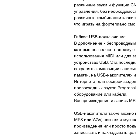
различные звуки и функции C
управления, без необходимост
различные комбинации клавиш.
что играть на фортепиано смо
Гибкое USB-подключение.
В дополнение к беспроводны
которые позволяют напрямую 
использования MIDI или для 
устройствах USB. Эта последн
сохранять композиции записы
памяти, на USB-накопителях 
Интернета, для воспроизведе
превосходных звуков Progress
оборудование или кабели.
Воспроизведение и запись MP
USB-накопители также можно 
MP3 или WAV, позволяя музык
произведения или просто по
записывать и накладывать це