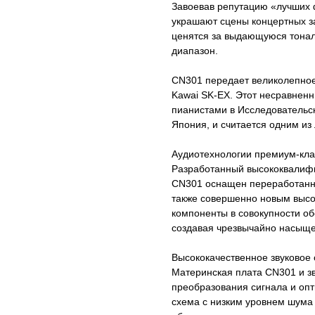
Завоевав репутацию «лучших 
украшают сцены концертных з
ценятся за выдающуюся тонал
диапазон.
CN301 передает великолепное
Kawai SK-EX. Этот несравнен
пианистами в Исследовательс
Япония, и считается одним из
Аудиотехнологии премиум-кла
Разработанный высококвалиф
CN301 оснащен переработанно
также совершенно новым высо
компоненты в совокупности об
создавая чрезвычайно насыще
Высококачественное звуковое
Материнская плата CN301 и з
преобразования сигнала и опт
схема с низким уровнем шума