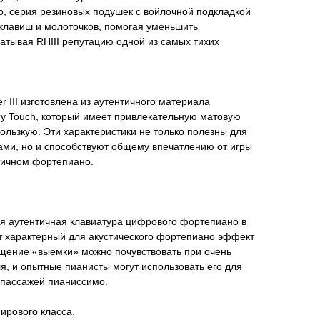
го, серия резиновых подушек с войлочной подкладкой
клавиш и молоточков, помогая уменьшить
атывая RHIII репутацию одной из самых тихих
 III изготовлена из аутентичного материала
ry Touch, который имеет привлекательную матовую
кользкую. Эти характеристики не только полезны для
ами, но и способствуют общему впечатлению от игры
тичном фортепиано.
ая аутентичная клавиатура цифрового фортепиано в
т характерный для акустического фортепиано эффект
ущение «выемки» можно почувствовать при очень
я, и опытные пианисты могут использовать его для
 пассажей пианиссимо.
ирового класса.