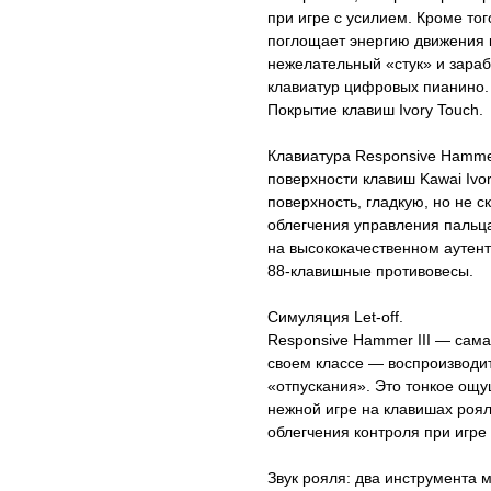
при игре с усилием. Кроме то
поглощает энергию движения 
нежелательный «стук» и зараб
клавиатур цифровых пианино.
Покрытие клавиш Ivory Touch.
Клавиатура Responsive Hammer
поверхности клавиш Kawai Ivo
поверхность, гладкую, но не с
облегчения управления пальц
на высококачественном аутен
88-клавишные противовесы.
Симуляция Let-off.
Responsive Hammer III — сам
своем классе — воспроизводи
«отпускания». Это тонкое ощ
нежной игре на клавишах роял
облегчения контроля при игре
Звук рояля: два инструмента м