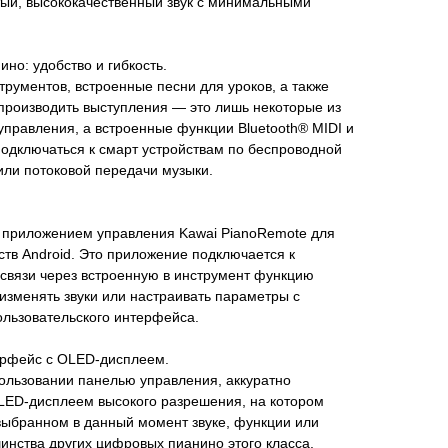
тый, высококачественный звук с минимальными
но: удобство и гибкость.
рументов, встроенные песни для уроков, а также
производить выступления — это лишь некоторые из
управления, а встроенные функции Bluetooth® MIDI и
одключаться к смарт устройствам по беспроводной
или потоковой передачи музыки.
 приложением управления Kawai PianoRemote для
тв Android. Это приложение подключается к
связи через встроенную в инструмент функцию
о изменять звуки или настраивать параметры с
льзовательского интерфейса.
ерфейс с OLED-дисплеем.
ользовании панелью управления, аккуратно
OLED-дисплеем высокого разрешения, на котором
ыбранном в данный момент звуке, функции или
шинства других цифровых пианино этого класса,