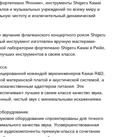
фортепиано Японии», инструменты Shigeru Kawai
алов и музыкальных учреждений по всему миру и
ьную чистоту и исключительный динамический
 звучание флагманского концертного рояля Shigeru
ный инструмент изготовлен вручную мастерами-
кой лаборатории фортепиано Shigeru Kawai в Рюйо,
 лучших инструментов в своем классе.
сса.
ицированной командой звукоинженеров Kawai R&D,
й материнской платой и акустической системой, а
кокачественным адаптером питания. Эти
еспечивают лучшее в своем классе качество звука,
нный, чистый звук с минимальными искажениями.
 оборудование.
вуковое оборудование спроектированы для точного
имального качества звука. Усовершенствованная
 и аудиокомпоненты премиум-класса в сочетании