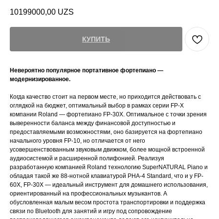
10199000,00
UZS
КУПИТЬ
Невероятно популярное портативное фортепиано ―
модернизированное.
Когда качество стоит на первом месте, но приходится действовать с
оглядкой на бюджет, оптимальный выбор в рамках серии FP-X
компании Roland ― фортепиано FP-30X. Оптимальное с точки зрения
выверенности баланса между финансовой доступностью и
предоставляемыми возможностями, оно базируется на фортепиано
начального уровня FP-10, но отличается от него
усовершенствованным звуковым движком, более мощной встроенной
аудиосистемой и расширенной полифонией. Реализуя
разработанную компанией Roland технологию SuperNATURAL Piano и
обладая такой же 88-нотной клавиатурой PHA-4 Standard, что и у FP-
60X, FP-30X ― идеальный инструмент для домашнего использования,
ориентированный на профессиональных музыкантов. А
обусловленная малым весом простота транспортировки и поддержка
связи по Bluetooth для занятий и игру под сопровождение