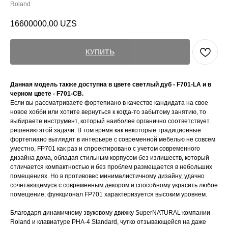
Roland
16600000,00
UZS
КУПИТЬ
Данная модель также доступна в цвете светлый дуб - F701-LA и в
черном цвете - F701-CB.
Если вы рассматриваете фортепиано в качестве кандидата на свое
новое хобби или хотите вернуться к когда-то забытому занятию, то
выбираете инструмент, который наиболее органично соответствует
решению этой задачи. В том время как некоторые традиционные
фортепиано выглядят в интерьере с современной мебелью не совсем
уместно, FP701 как раз и спроектировано с учетом современного
дизайна дома, обладая стильным корпусом без излишеств, который
отличается компактностью и без проблем размещается в небольших
помещениях. Но в противовес минималистичному дизайну, удачно
сочетающемуся с современным декором и способному украсить любое
помещение, функционал FP701 характеризуется высоким уровнем.
Благодаря динамичному звуковому движку SuperNATURAL компании
Roland и клавиатуре PHA-4 Standard, чутко отзывающейся на даже