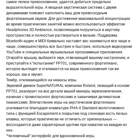
самое легкое прикосновение, удается добиться предельно
выразительной игры. А мощная акустическая система с двумя
динамиками поможет наполнить ваш дом превосходным
фортепианным звуком. Для достижения максимальной концентрации
во время практических занятий можно воспользоваться эффектом
Headphones 3D Ambience, позволяющим погрузиться в акустику
пространства и полностью раствориться в музыке. Поддержка
Bluetooth-аудио и MIDI буквально заставит вас заниматься все чаще и
чаще, совершенствуясь все быстрее и быстрее, используя видеоуроки
YouTube и специальные музыкальные программные приложения.
Откройте крышку, выберите звук, отвечающий вашему настроению, и
приступайте к "испытанию" FP701, современного фортепиано,
которое выглядит и откликается на ваши прикосновения так же
хорошо, как и звучит.
Тембр, откликающийся на нюансы игры.
Звуковой движок SuperNATURAL компании Roland, лежащий в основе
FP701, реагирует на все детали вашей манеры звукоизвлечения,
начиная с громогласного фортиссимо и заканчивая деликатным
пианиссимо. Впечатление игры на акустическом фортепиано
усиливается благодаря клавиатуре PHA-4 Standard молоточкового
типа с функцией Escapement и покрытию под слоновую кость белых
клавиш, которые практически не отличить от оригинальных ―
воссоздаются даже характерные щелчки при нажатии на каждую из
них.
"Человечный" интерфейс для вдохновенной игры.