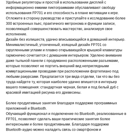
Удобные регуляторы и простой в использовании дисплей с
информационно емкими пиктограммами обуславливают свободу
использования FP701 и его способность в плане мотивации к игре.
Отложите в сторону руководство и приступайте к исследованию более
300 встроенных пьес, практичного метронома и функции записи,
позволяющей совершенствовать мастерство, анализируя свое
исполнение.
Дизайн без излишеств, удачно вписывающийся в домашний интерьер.
Минималистичный, утонченный, изящный дизайн FP701 со
скругленными углами и плавно открывающейся крышкой клавиатуры
гармонично сочетается с домашним интерьером. Уделено внимание
даже тыльной панели с продуманно расположенными разъемами,
которые позволяют не портить внешний вид неприглядными
коммутационными проводами при расположении фортепиано под
любыми ракурсами. Предлагается три вида отделки, так что вы без
труда найдете ту, которая наиболее удачно впишется в интерьер
вашего помещения: стандартная черная, белая и под белый дуб с
красивой имитацией рисунка его древесины.
Более продуктивные занятия благодаря поддержке программных
приложений и Bluetooth.
Обучающий функционал и подключение по Bluetooth, реализованные в
FP701, позволяют сделать ваши практические занятия более
интересными и более продуктивными. Благодаря поддержке
Bluetooth-аудио можно наладить связь со смартфоном и