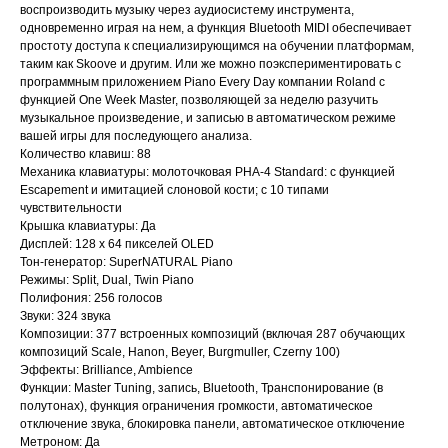
воспроизводить музыку через аудиосистему инструмента,
одновременно играя на нем, а функция Bluetooth MIDI обеспечивает
простоту доступа к специализирующимся на обучении платформам,
таким как Skoove и другим. Или же можно поэкспериментировать с
программным приложением Piano Every Day компании Roland с
функцией One Week Master, позволяющей за неделю разучить
музыкальное произведение, и записью в автоматическом режиме
вашей игры для последующего анализа.
Количество клавиш: 88
Механика клавиатуры: молоточковая PHA-4 Standard: с функцией
Escapement и имитацией слоновой кости; с 10 типами
чувствительности
Крышка клавиатуры: Да
Дисплей: 128 x 64 пикселей OLED
Тон-генератор: SuperNATURAL Piano
Режимы: Split, Dual, Twin Piano
Полифония: 256 голосов
Звуки: 324 звука
Композиции: 377 встроенных композиций (включая 287 обучающих
композиций Scale, Hanon, Beyer, Burgmuller, Czerny 100)
Эффекты: Brilliance, Ambience
Функции: Master Tuning, запись, Bluetooth, Транспонирование (в
полутонах), функция ограничения громкости, автоматическое
отключение звука, блокировка панели, автоматическое отключение
Метроном: Да