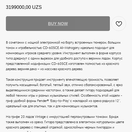
3199000,00
UZS
BUY NOW
В сочетании с мощной электроникой на борту, встроенным тюнером, большим
тоном и играбельностью CD-60SCE All-Mahogany идеально подходит для
начинающих игроков среднего уровня. Инструмент выполнен в форме корпуса
типа дредноут с одним вырезом для удобного доступа к верхним ладам. Корпус
представленной модификации CD-60SCE изготовлен полностью из красного
дерева, верхняя дека – из массива красного дерева.
Такая конструкция придает инструменту впечатляющую громкость, позволяет
получить насыщенный, богатый, теплый звук, отлично сбалансированный, с ярко
выделяющимися средними частотами, а также делает гитару подходящей для
любой техники игры и разных музыкальных стилей. Особенность этой модели -
гриф удобной формы Fender® 'Easy-to-Play' с накладкой из ореха радиуса 12”,
идеальный как для опытных, так и для начинающих музыкантов.
На грифе 20 ладов Vintage с инкрустацией перламутровыми точками. Бридж
также выполнен из ореха. Гитара представлена в элегантном натуральном цвете
красного дерева с глянцевой отделкой, однослойным черным пикгардом и