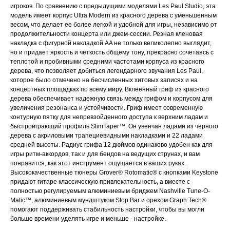
игроков. По сравнению с предыдущими моделями Les Paul Studio, эта
модель имеет корпус Ultra Modern из красного дерева с уменьшенным
весом, что делает ее более легкой и удобной для игры, независимо от
продолжительности концерта или джем-сессии. Резная кленовая
накладка с фигурной накладкой AA не только великолепно выглядит,
но и придает яркость и четкость общему тону, прекрасно сочетаясь с
теплотой и пробивными средними частотами корпуса из красного
дерева, что позволяет добиться легендарного звучания Les Paul,
которое было отмечено на бесчисленных хитовых записях и на
концертных площадках по всему миру. Вклеенный гриф из красного
дерева обеспечивает надежную связь между грифом и корпусом для
увеличения резонанса и устойчивости. Гриф имеет современную
контурную пятку для непревзойденного доступа к верхним ладам и
быстроиграющий профиль SlimTaper™. Он увенчан ладами из черного
дерева с акриловыми трапециевидными накладками и 22 ладами
средней высоты. Радиус грифа 12 дюймов одинаково удобен как для
игры ритм-аккордов, так и для бендов на ведущих струнах, и вам
понравится, как этот инструмент ощущается в ваших руках.
Высококачественные тюнеры Grover® Rotomatic® с кнопками Keystone
придают гитаре классическую привлекательность, а вместе с
полностью регулируемым алюминиевым бриджем Nashville Tune-O-
Matic™, алюминиевым мундштуком Stop Bar и орехом Graph Tech®
помогают поддерживать стабильность настройки, чтобы вы могли
больше времени уделять игре и меньше - настройке.