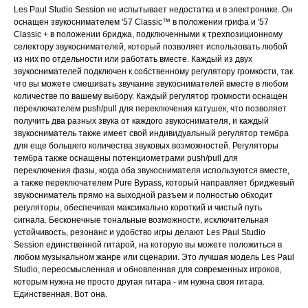
Les Paul Studio Session не испытывает недостатка и в электронике. Он
оснащен звукоснимателем '57 Classic™ в положении грифа и '57
Classic + в положении бриджа, подключенными к трехпозиционному
селектору звукоснимателей, который позволяет использовать любой
из них по отдельности или работать вместе. Каждый из двух
звукоснимателей подключен к собственному регулятору громкости, так
что вы можете смешивать звучание звукоснимателей вместе в любом
количестве по вашему выбору. Каждый регулятор громкости оснащен
переключателем push/pull для переключения катушек, что позволяет
получить два разных звука от каждого звукоснимателя, и каждый
звукосниматель также имеет свой индивидуальный регулятор тембра
для еще большего количества звуковых возможностей. Регуляторы
тембра также оснащены потенциометрами push/pull для
переключения фазы, когда оба звукоснимателя используются вместе,
а также переключателем Pure Bypass, который направляет бриджевый
звукосниматель прямо на выходной разъем и полностью обходит
регуляторы, обеспечивая максимально короткий и чистый путь
сигнала. Бесконечные тональные возможности, исключительная
устойчивость, резонанс и удобство игры делают Les Paul Studio
Session единственной гитарой, на которую вы можете положиться в
любом музыкальном жанре или сценарии. Это лучшая модель Les Paul
Studio, переосмысленная и обновленная для современных игроков,
которым нужна не просто другая гитара - им нужна своя гитара.
Единственная. Вот она.