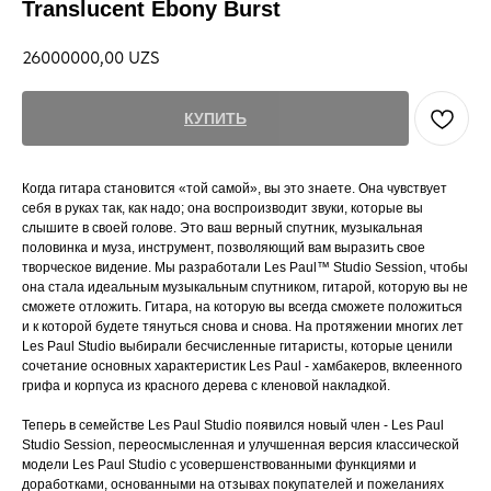
Translucent Ebony Burst
26000000,00
UZS
КУПИТЬ
Когда гитара становится «той самой», вы это знаете. Она чувствует
себя в руках так, как надо; она воспроизводит звуки, которые вы
слышите в своей голове. Это ваш верный спутник, музыкальная
половинка и муза, инструмент, позволяющий вам выразить свое
творческое видение. Мы разработали Les Paul™ Studio Session, чтобы
она стала идеальным музыкальным спутником, гитарой, которую вы не
сможете отложить. Гитара, на которую вы всегда сможете положиться
и к которой будете тянуться снова и снова. На протяжении многих лет
Les Paul Studio выбирали бесчисленные гитаристы, которые ценили
сочетание основных характеристик Les Paul - хамбакеров, вклеенного
грифа и корпуса из красного дерева с кленовой накладкой.
Теперь в семействе Les Paul Studio появился новый член - Les Paul
Studio Session, переосмысленная и улучшенная версия классической
модели Les Paul Studio с усовершенствованными функциями и
доработками, основанными на отзывах покупателей и пожеланиях