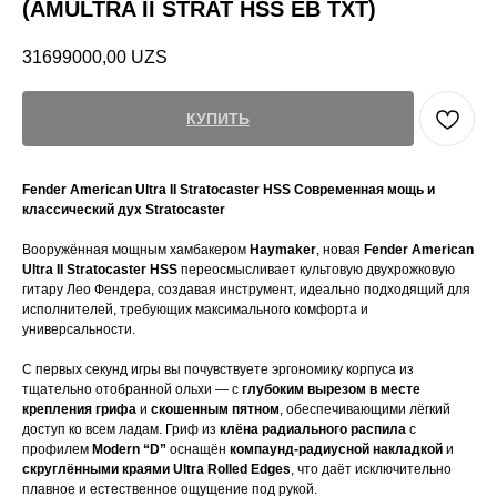
(AMULTRA II STRAT HSS EB TXT)
31699000,00
UZS
КУПИТЬ
Fender American Ultra II Stratocaster HSS Современная мощь и
классический дух Stratocaster
Вооружённая мощным хамбакером
Haymaker
, новая
Fender American
Ultra II Stratocaster HSS
переосмысливает культовую двухрожковую
гитару Лео Фендера, создавая инструмент, идеально подходящий для
исполнителей, требующих максимального комфорта и
универсальности.
С первых секунд игры вы почувствуете эргономику корпуса из
тщательно отобранной ольхи — с
глубоким вырезом в месте
крепления грифа
и
скошенным пятном
, обеспечивающими лёгкий
доступ ко всем ладам. Гриф из
клёна радиального распила
с
профилем
Modern “D”
оснащён
компаунд-радиусной накладкой
и
скруглёнными краями Ultra Rolled Edges
, что даёт исключительно
плавное и естественное ощущение под рукой.