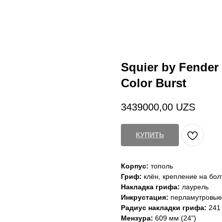
Squier by Fender A
Color Burst
3439000,00
UZS
КУПИТЬ
Корпус:
тополь
Гриф:
клён, крепление на болт
Накладка грифа:
лаурель
Инкрустация:
перламутровые т
Радиус накладки грифа:
241 
Мензура:
609 мм (24")