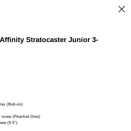
ffinity Stratocaster Junior 3-
ах (Bolt-on)
очки (Pearloid Dots)
мм (9.5")