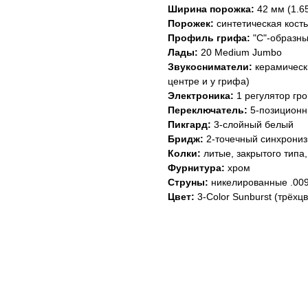
Ширина порожка:
42 мм (1.65
Порожек:
синтетическая кость
Профиль грифа:
"C"-образн
Лады:
20 Medium Jumbo
Звукосниматели:
керамически
центре и у грифа)
Электроника:
1 регулятор гро
Переключатель:
5-позицион
Пикгард:
3-слойный белый
Бридж:
2-точечный синхрони
Колки:
литые, закрытого типа
Фурнитура:
хром
Струны:
никелированные .009
Цвет:
3-Color Sunburst (трёхц