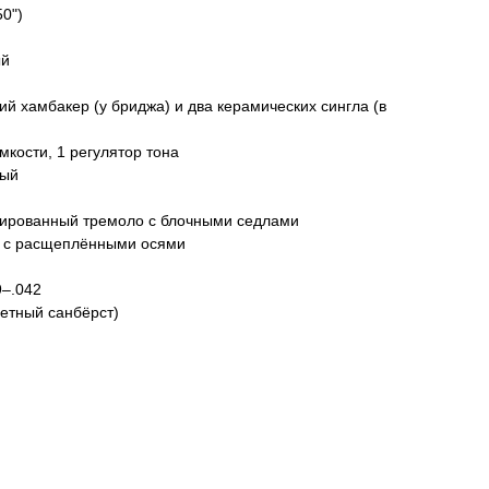
0")
ый
й хамбакер (у бриджа) и два керамических сингла (в
мкости, 1 регулятор тона
ный
зированный тремоло с блочными седлами
, с расщеплёнными осями
–.042
ветный санбёрст)