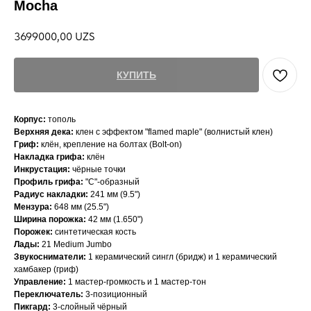
Mocha
3699000,00
UZS
КУПИТЬ
Корпус:
тополь
Верхняя дека:
клен с эффектом "flamed maple" (волнистый клен)
Гриф:
клён, крепление на болтах (Bolt-on)
Накладка грифа:
клён
Инкрустация:
чёрные точки
Профиль грифа:
"C"-образный
Радиус накладки:
241 мм (9.5")
Мензура:
648 мм (25.5")
Ширина порожка:
42 мм (1.650")
Порожек:
синтетическая кость
Лады:
21 Medium Jumbo
Звукосниматели:
1 керамический сингл (бридж) и 1 керамический
хамбакер (гриф)
Управление:
1 мастер-громкость и 1 мастер-тон
Переключатель:
3-позиционный
Пикгард:
3-слойный чёрный