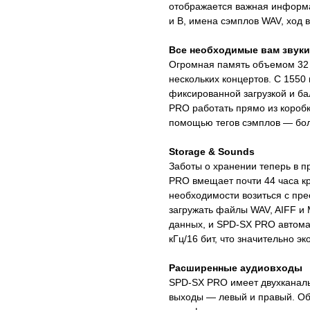
отображается важная информа
и B, имена сэмплов WAV, ход 
Все необходимые вам звуки
Огромная память объемом 32 
нескольких концертов. С 1550
фиксированной загрузкой и б
PRO работать прямо из коробки
помощью тегов сэмплов — боль
Storage & Sounds
Заботы о хранении теперь в 
PRO вмещает почти 44 часа кри
необходимости возиться с пр
загружать файлы WAV, AIFF и 
данных, и SPD-SX PRO автома
кГц/16 бит, что значительно э
Расширенные аудиовходы
SPD-SX PRO имеет двухканал
выходы — левый и правый. Об