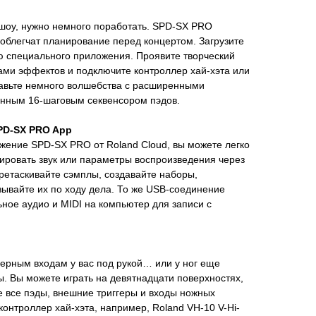
 шоу, нужно немного поработать. SPD-SX PRO
облегчат планирование перед концертом. Загрузите
ю специального приложения. Проявите творческий
ами эффектов и подключите контроллер хай-хэта или
бавьте немного волшебства с расширенными
енным 16-шаговым секвенсором пэдов.
PD-SX PRO App
жение SPD-SX PRO от Roland Cloud, вы можете легко
ировать звук или параметры воспроизведения через
ретаскивайте сэмплы, создавайте наборы,
ывайте их по ходу дела. То же USB-соединение
ьное аудио и MIDI на компьютер для записи с
ерным входам у вас под рукой… или у ног еще
. Вы можете играть на девятнадцати поверхностях,
 все пэды, внешние триггеры и входы ножных
онтроллер хай-хэта, например, Roland VH-10 V-Hi-