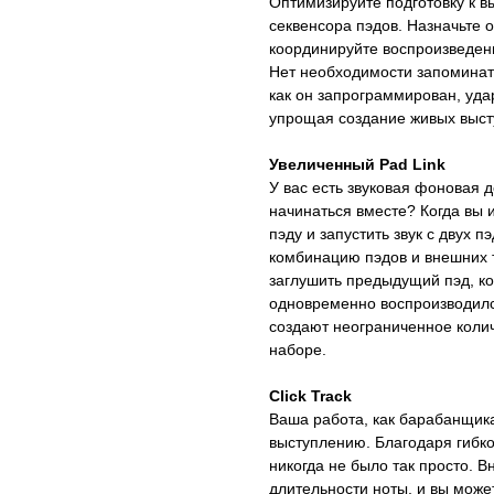
Оптимизируйте подготовку к 
секвенсора пэдов. Назначьте о
координируйте воспроизведен
Нет необходимости запоминать
как он запрограммирован, уда
упрощая создание живых выст
Увеличенный Pad Link
У вас есть звуковая фоновая 
начинаться вместе? Когда вы 
пэду и запустить звук с двух 
комбинацию пэдов и внешних т
заглушить предыдущий пэд, ко
одновременно воспроизводился
создают неограниченное колич
наборе.
Click Track
Ваша работа, как барабанщика
выступлению. Благодаря гибк
никогда не было так просто. В
длительности ноты, и вы может