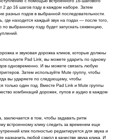
выступлению с помощью встроенного 16-шагового
т 2 до 16 шагов пэду в каждом наборе. Затем
ие разных пэдов в выбранной последовательности.
, где находится каждый звук на пэдах — после того,
р по выбранному пэду будет запускать секвенцию,
уплений.
дорожка и звуковая дорожка кликов, которые должны
используете Pad Link, вы можете ударить по одному
пэдов одновременно. И вы можете связать любую
риггеров. Затем используйте Mute группу, чтобы
гда вы ударяете по следующему, чтобы
 только один пэд. Вместе Pad Link и Mute группы
ество комбинаций дорожек, лупов и аудио в каждом
, заключается в том, чтобы задавать ритм
ому встроенному клику следить за временем еще
нутренний клик полностью редактируется для звука и
е назначить любой сэмпл в качестве звука клика. И