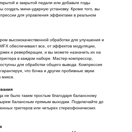
открытой и закрытой педали или добавьте пэды
бы создать мини-ударную установку. Кроме того, вы
спрессии для управления эффектами в реальном
ром высококачественной обработки для улучшения и
 MFX обеспечивают все, от эффектов модуляции,
ржек и реверберации, и вы можете назначить их на
триггера в каждом наборе. Мастер-компрессор,
доступны для обработки общего вывода. Компрессия
гарантируя, что бочка и другие пробивные звуки
 миксе.
ования
да не было таким простым благодаря балансному
етырем балансным прямым выходам. Подключайте до
онных триггеров или четырех стереофонических
в