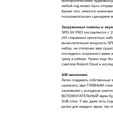
монофоническими аудиовыхода
любой пэд может быть отправ
Кроме того, имеется назнача
пользовательских сценариев м
Загруженные сэмплы и звук
SPD-SX PRO поставляется с 1
(43 стираемых пресетных набо
вычислительная мощность SPD
набор, не отключая звук сущес
последнего сыгранного вами 
треку в наборе. Нужно еще бо
сэмплов Roland Cloud и иссл
A/B наслоение
Легко создавать собственные з
назначить звук ГЛАВНЫМ слоем
наложения с исходным семпло
ВСПОМОГАТЕЛЬНЫЙ звуки будут
SUB слои. У вас даже есть отд
релиз для каждого звука, так 