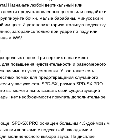
нта! Назначьте любой вертикальный или
з десяти предустановленных цветов или создайте и
группируйте бочки, малые барабаны, минусовки и
й им цвет. И установите горизонтальную подсветку
янно, загорались только при ударе по пэду или
енным WAV.
ы
рхпрочных пэдов. Три верхних пэда имеют
а для повышения чувствительности и равномерного
зависимо от угла установки. У вас также есть
естных помех для предотвращения случайного
 если у вас уже есть SPD-SX, размер SPD-SX PRO
 что вы можете использовать свой существующий
уары: нет необходимости покупать дополнительное
 проще. SPD-SX PRO оснащен большим 4,3-дюймовым
льными кнопками с подсветкой, вкладками и
ля молниеносного выбора звука. На дисплее