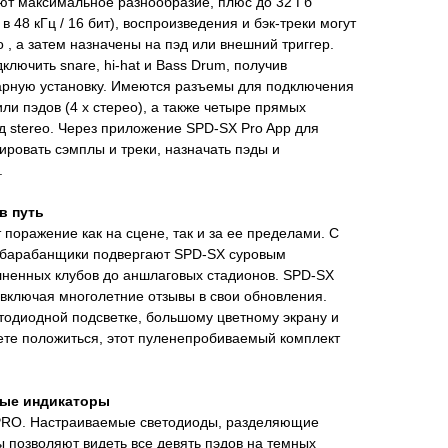
ют максимальное разнообразие, плюс до 32 Гб
в 48 кГц / 16 бит), воспроизведения и бэк-треки могут
 , а затем назначены на пэд или внешний триггер.
лючить snare, hi-hat и Bass Drum, получив
рную установку. Имеются разъемы для подключения
ли пэдов (4 x стерео), а также четыре прямых
д stereo. Через приложение SPD-SX Pro App для
ровать сэмплы и треки, назначать пэды и
.
в путь
 поражение как на сцене, так и за ее пределами. С
 барабанщики подвергают SPD-SX суровым
лненных клубов до аншлаговых стадионов. SPD-SX
включая многолетние отзывы в свои обновления.
тодиодной подсветке, большому цветному экрану и
ете положиться, этот пуленепробиваемый комплект
ые индикаторы
я PRO. Настраиваемые светодиоды, разделяющие
ы позволяют видеть все девять пэдов на темных