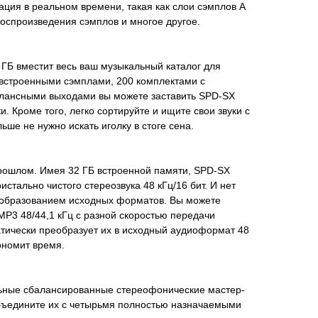
ция в реальном времени, такая как слои сэмплов A
воспроизведения сэмплов и многое другое.
ГБ вместит весь ваш музыкальный каталог для
 встроенными сэмплами, 200 комплектами с
алансными выходами вы можете заставить SPD-SX
. Кроме того, легко сортируйте и ищите свои звуки с
ше не нужно искать иголку в стоге сена.
прошлом. Имея 32 ГБ встроенной памяти, SPD-SX
стально чистого стереозвука 48 кГц/16 бит. И нет
еобразованием исходных форматов. Вы можете
MP3 48/44,1 кГц с разной скоростью передачи
тически преобразует их в исходный аудиоформат 48
кономит время.
ьные сбалансированные стереофонические мастер-
ъедините их с четырьмя полностью назначаемыми