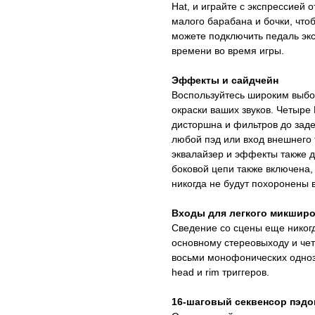
Hat, и играйте с экспрессией 
малого барабана и бочки, что
можете подключить педаль эк
времени во время игры.
Эффекты и сайдчейн
Воспользуйтесь широким выбо
окраски ваших звуков. Четыре
дисторшна и фильтров до заде
любой пэд или вход внешнего 
эквалайзер и эффекты также 
боковой цепи также включена, 
никогда не будут похоронены в
Входы для легкого микшир
Сведение со сцены еще никог
основному стереовыходу и ч
восьми монофонических одноз
head и rim триггеров.
16-шаговый секвенсор пэдо