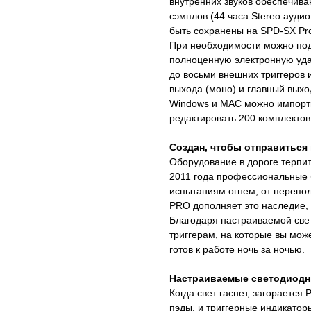
внутренних звуков обеспечива
сэмплов (44 часа Stereo аудио 
быть сохранены на SPD-SX Pro
При необходимости можно подк
полноценную электронную уда
до восьми внешних триггеров и
выхода (моно) и главный выхо
Windows и MAC можно импорти
редактировать 200 комплектов
Создан, чтобы отправиться 
Оборудование в дороге терпит
2011 года профессиональные
испытаниям огнем, от перепо
PRO дополняет это наследие, 
Благодаря настраиваемой све
триггерам, на которые вы мож
готов к работе ночь за ночью.
Настраиваемые светодиодн
Когда свет гаснет, загораетс
пэды, и триггерные индикатор