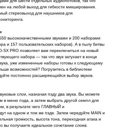
ми для шести отдельных аудиопотоков, так что
лен на любой выход для гибкости микширования.
емый стереовыход для наушников для
ониторинга.
и
550 высококачественными звуками и 200 наборами
ра и 157 пользовательских наборов). А в пылу битвы
-SX PRO позволяет вам переключиться на новый
твующего набора — так что звук затухает в конце
звука, уже измененные наборы готовы к следующему
льше возможностей? Погрузитесь в библиотеки
едуйте постоянно расширяющийся выбор звуков.
вуковые слои, назначая пэду два звука. Вы можете
 в меню пэда, а затем выбрать другой семпл для
м, в результате чего ГЛАВНЫЙ и
 на одном и том же пэде. Затем чередуйте MAIN и
ельная громкость, высота тона, переходная атака и
что вы получаете идеальное сочетание слоев.