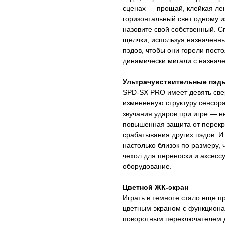
сценах — прощай, клейкая ле
горизонтальный свет одному и
назовите свой собственный. С
щелчки, используя назначенны
пэдов, чтобы они горели посто
динамически мигали с назнач
Ультрачувствительные пэд
SPD-SX PRO имеет девять све
измененную структуру сенсор
звучания ударов при игре — не
повышенная защита от перекр
срабатывания других пэдов. И
настолько близок по размеру,
чехол для переноски и аксесс
оборудование.
Цветной ЖК-экран
Играть в темноте стало еще
цветным экраном с функциона
поворотным переключателем д