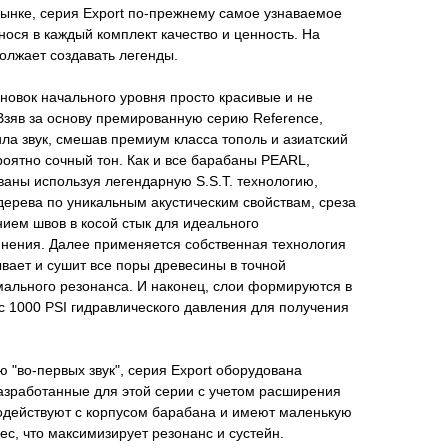
ынке, серия Export по-прежнему самое узнаваемое
ося в каждый комплект качество и ценность. На
олжает создавать легенды.
овок начального уровня просто красивые и не
 Взяв за основу премированную серию Reference,
ила звук, смешав премиум класса тополь и азиатский
роятно сочный тон. Как и все барабаны PEARL,
аны используя легендарную S.S.T. технологию,
дерева по уникальным акустическим свойствам, среза
ием швов в косой стык для идеального
нения. Далее применяется собственная технология
ывает и сушит все поры древесины в точной
мального резонанса. И наконец, слои формируются в
с 1000 PSI гидравлического давления для получения
"во-первых звук", серия Export оборудована
азработанные для этой серии с учетом расширения
одействуют с корпусом барабана и имеют маленькую
ес, что максимизирует резонанс и сустейн.