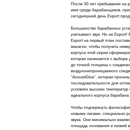
После 30 лет пребывания на р
имя среди барабанщиков, прин
сегодняшний день Export прод
Большинство барабанных устан
учитывают звук. Но не Export!
Export на первый план постав
махагон, чтобы получить неве
корпуса этой серии сформиров
которая начинается с выбора 
до точной толщины с соединен
воздухонепроницаемого соеди
“AcoustiGlue”, которая прониз
последовательности для опти
условиях высоких температур 
идеального корпуса барабана.
Чтобы подчеркнуть философию 
новыми лагами, специально р
звука. Они минимально взаим
площадь основания и низкий в