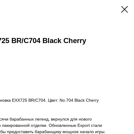
725 BR/C704 Black Cherry
новка EXX725 BR/C704. Цвет: No.704 Black Cherry
сячи барабанных легенд, вернулся для нового
в лакированной отделке. Обновленные Export стали
тобы предоставить барабанщику мощное начало игры.