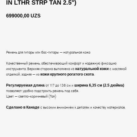
IN LTHR STRP TAN 2.5")
699000,00
UZS
BUY NOW
Ремень для гитары или бас-гитары — натуральная кожа
Качественный ремень, обеспечивающий комфорт и надежную фиксацию
инструмента. Верхняя сторона выполнена из
натуральной кожи
с масляной
отделкой, задняя — из
кожи крупного рогатого скота
.
Регулируемая длина
от 117 до 138 см и
ширина 6,35 см (2.5 дюйма)
позволяют удобно подстроить ремень под себя.
Цвет — светло-коричневый (Tan)
Сделано в Канаде
с высоким вниманием к деталям и качеству материалов.