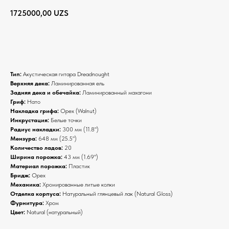
1725000,00
UZS
BUY NOW
Тип:
Акустическая гитара Dreadnought
Верхняя дека:
Ламинированная ель
Задняя дека и обечайка:
Ламинированный махагони
Гриф:
Нато
Накладка грифа:
Орех (Walnut)
Инкрустация:
Белые точки
Радиус накладки:
300 мм (11.8")
Мензура:
648 мм (25.5")
Количество ладов:
20
Ширина порожка:
43 мм (1.69")
Материал порожка:
Пластик
Бридж:
Орех
Механика:
Хромированные литые колки
Отделка корпуса:
Натуральный глянцевый лак (Natural Gloss)
Фурнитура:
Хром
Цвет:
Natural (натуральный)