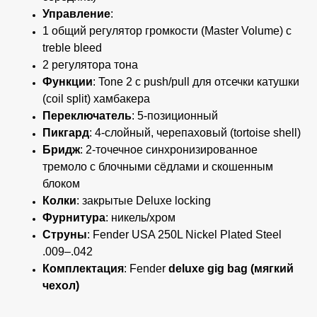
Управление
:
1 общий регулятор громкости (Master Volume) с
treble bleed
2 регулятора тона
Функции
: Tone 2 с push/pull для отсечки катушки
(coil split) хамбакера
Переключатель
: 5-позиционный
Пикгард
: 4-слойный, черепаховый (tortoise shell)
Бридж
: 2-точечное синхронизированное
тремоло с блочными сёдлами и скошенным
блоком
Колки
: закрытые Deluxe locking
Фурнитура
: никель/хром
Струны
: Fender USA 250L Nickel Plated Steel
.009–.042
Комплектация
:
Fender
deluxe gig bag (мягкий
чехол)