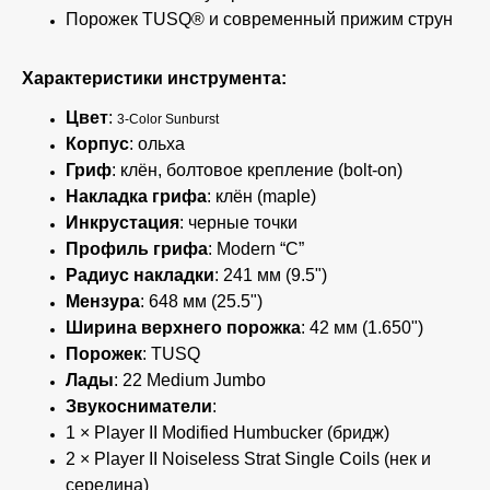
Порожек TUSQ® и современный прижим струн
Характеристики инструмента:
Цвет
:
3-Color Sunburst
Корпус
: ольха
Гриф
: клён, болтовое крепление (bolt-on)
Накладка грифа
: клён (maple)
Инкрустация
: черные точки
Профиль грифа
: Modern “C”
Радиус накладки
: 241 мм (9.5")
Мензура
: 648 мм (25.5")
Ширина верхнего порожка
: 42 мм (1.650")
Порожек
: TUSQ
Лады
: 22 Medium Jumbo
Звукосниматели
:
1 × Player II Modified Humbucker (бридж)
2 × Player II Noiseless Strat Single Coils (нек и
середина)