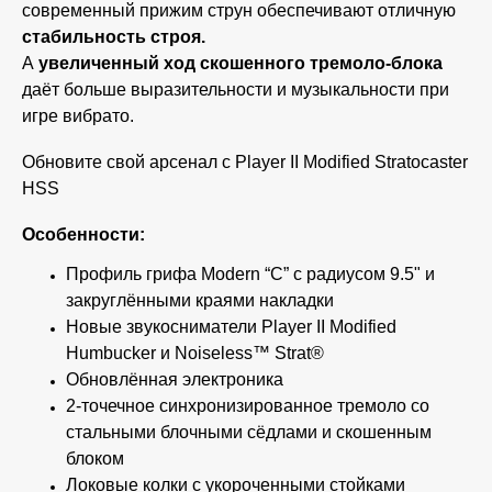
современный прижим струн обеспечивают отличную
стабильность строя.
А
увеличенный ход скошенного тремоло-блока
даёт больше выразительности и музыкальности при
игре вибрато.
Обновите свой арсенал с Player II Modified Stratocaster
HSS
Особенности:
Профиль грифа Modern “C” с радиусом 9.5" и
закруглёнными краями накладки
Новые звукосниматели Player II Modified
Humbucker и Noiseless™ Strat®
Обновлённая электроника
2-точечное синхронизированное тремоло со
стальными блочными сёдлами и скошенным
блоком
Локовые колки с укороченными стойками