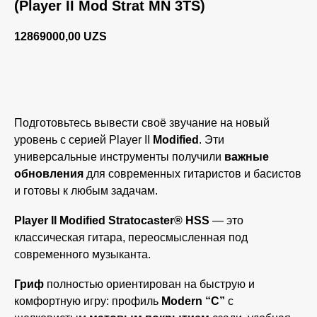
(Player II Mod Strat MN 3TS)
12869000,00
UZS
BUY NOW
Подготовьтесь вывести своё звучание на новый
уровень с серией Player II
Modified
. Эти
универсальные инструменты получили
важные
обновления
для современных гитаристов и басистов
и готовы к любым задачам.
Player II Modified Stratocaster® HSS
— это
классическая гитара, переосмысленная под
современного музыканта.
Гриф
полностью ориентирован на быструю и
комфортную игру: профиль
Modern “C”
с