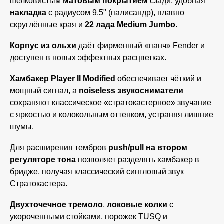
шелковистым
матовым покрытием
сзади, удобная
накладка
с радиусом 9.5" (палисандр), плавно
скруглённые края и
22 лада Medium Jumbo.
Корпус из ольхи
даёт фирменный «панч» Fender и
доступен в новых эффектных расцветках.
Хамбакер Player II Modified
обеспечивает чёткий и
мощный сигнал, а
noiseless звукосниматели
сохраняют классическое «стратокастерное» звучание
с яркостью и колокольным оттенком, устраняя лишние
шумы.
Для расширения тембров
push/pull на втором
регуляторе тона
позволяет разделять хамбакер в
бридже, получая классический сингловый звук
Стратокастера.
Двухточечное тремоло
,
локовые колки
с
укороченными стойками, порожек TUSQ и