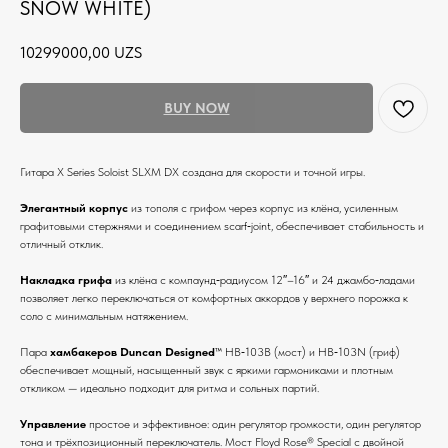
SNOW WHITE)
10299000,00
UZS
BUY NOW
Гитара X Series Soloist SLXM DX создана для скорости и точной игры.
Элегантный корпус
из тополя с грифом через корпус из клёна, усиленным
графитовыми стержнями и соединением scarf‑joint, обеспечивает стабильность и
отличный отклик.
Накладка грифа
из клёна с компаунд‑радиусом 12″–16″ и 24 джамбо‑ладами
позволяет легко переключаться от комфортных аккордов у верхнего порожка к
соло с минимальным натяжением.
Пара
хамбакеров Duncan Designed
™ HB‑103B (мост) и HB‑103N (гриф)
обеспечивает мощный, насыщенный звук с яркими гармониками и плотным
откликом — идеально подходит для ритма и сольных партий.
Управление
простое и эффективное: один регулятор громкости, один регулятор
тона и трёхпозиционный переключатель. Мост Floyd Rose® Special с двойной