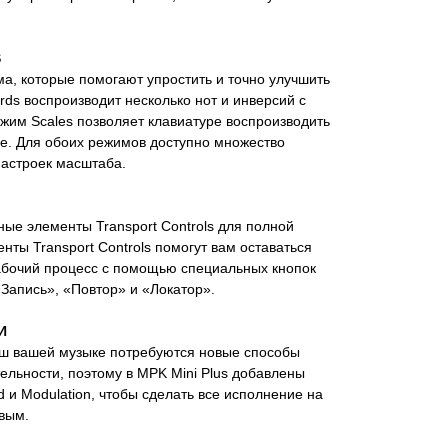
S
ма, которые помогают упростить и точно улучшить
ds воспроизводит несколько нот и инверсий с
жим Scales позволяет клавиатуре воспроизводить
ме. Для обоих режимов доступно множество
настроек масштаба.
ные элементы Transport Controls для полной
нты Transport Controls помогут вам оставаться
абочий процесс с помощью специальных кнопок
Запись», «Повтор» и «Локатор».
И
ш вашей музыке потребуются новые способы
льности, поэтому в MPK Mini Plus добавлены
 и Modulation, чтобы сделать все исполнение на
вым.