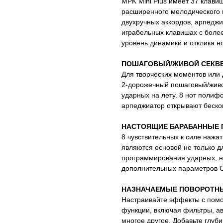
MPK Mini Plus имеет 37 клави
расширенного мелодического и
двухручных аккордов, арпеджи
играбельных клавишах с боле
уровень динамики и отклика н
ПОШАГОВЫЙ/ЖИВОЙ СЕКВ
Для творческих моментов или
2-дорожечный пошаговый/живо
ударных на лету. 8 нот полифо
арпеджиатор открывают беско
НАСТОЯЩИЕ БАРАБАННЫЕ 
8 чувствительных к силе наж
являются основой не только д
программирования ударных, н
дополнительных параметров 
НАЗНАЧАЕМЫЕ ПОВОРОТНЫЕ
Настраивайте эффекты с помо
функции, включая фильтры, а
многое другое. Добавьте глуб