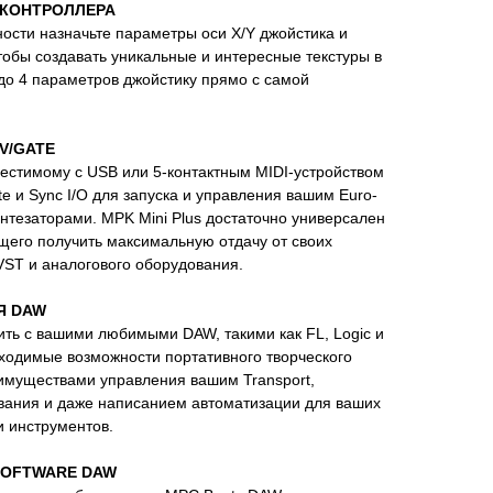
КОНТРОЛЛЕРА
ости назначьте параметры оси X/Y джойстика и
обы создавать уникальные и интересные текстуры в
 до 4 параметров джойстику прямо с самой
CV/GATE
естимому с USB или 5-контактным MIDI-устройством
e и Sync I/O для запуска и управления вашим Euro-
нтезаторами. MPK Mini Plus достаточно универсален
щего получить максимальную отдачу от своих
ST и аналогового оборудования.
Я DAW
ить с вашими любимыми DAW, такими как FL, Logic и
обходимые возможности портативного творческого
еимуществами управления вашим Transport,
ания и даже написанием автоматизации для ваших
 инструментов.
SOFTWARE DAW