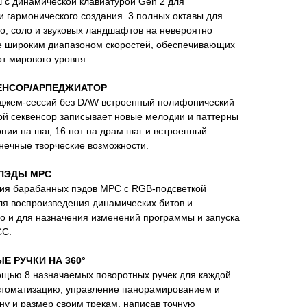
ш с динамической клавиатурой Gen 2 для
 гармонического создания. 3 полных октавы для
о, соло и звуковых ландшафтов на невероятно
е широким диапазоном скоростей, обеспечивающих
от мирового уровня.
ЕНСОР/АРПЕДЖИАТОР
 джем-сессий без DAW встроенный полифонический
й секвенсор записывает новые мелодии и паттерны
нии на шаг, 16 нот на драм шаг и встроенный
нечные творческие возможности.
ПЭДЫ MPC
атия барабанных пэдов MPC с RGB-подсветкой
ля воспроизведения динамических битов и
о и для назначения изменений программы и запуска
CC.
 РУЧКИ НА 360°
щью 8 назначаемых поворотных ручек для каждой
втоматизацию, управление панорамированием и
ину и размер своим трекам, написав точную