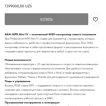
1399000,00
UZS
КУПИТЬ
AKAI MPK Mini IV — компактный MIDI-контроллер нового поколения
Akai Professional MPK Mini IV создан для музыкантов и продюсеров, которым
важны мобильность, удобство и профессиональный функционал. Этот MIDI-
контроллер сочетает в себе портативный формат и расширенные возможности,
открывая новые горизонты для творчества в любой студии или на сцене.
Новые возможности
Обновленная клавиатура с 25 чувствительными к скорости нажатия клавишами
обеспечивает точное и выразительное исполнение. Для удобного контроля
добавлены полноразмерные колеса Pitch и Mod, а также арпеджиатор с
функциями Pattern, Freeze и Mutate для расширенного музыкального выражения.
Пэды и управление
Восемь RGB-пэдов MPC с поддержкой скорости и силы нажатия идеально
подходят для создания ритмов и управления сэмплами. Восемь назначаемых
энкодеров и расширенный транспортный блок позволяют полностью
контролировать рабочий процесс в DAW.
Программные инструменты и интеграция