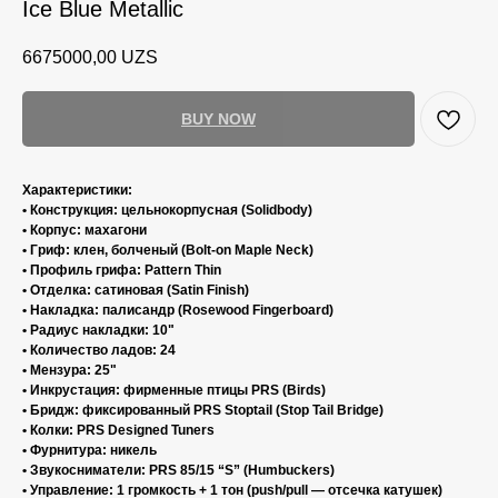
Ice Blue Metallic
6675000,00
UZS
BUY NOW
Характеристики:
• Конструкция: цельнокорпусная (Solidbody)
• Корпус: махагони
• Гриф: клен, болченый (Bolt-on Maple Neck)
• Профиль грифа: Pattern Thin
• Отделка: сатиновая (Satin Finish)
• Накладка: палисандр (Rosewood Fingerboard)
• Радиус накладки: 10"
• Количество ладов: 24
• Мензура: 25"
• Инкрустация: фирменные птицы PRS (Birds)
• Бридж: фиксированный PRS Stoptail (Stop Tail Bridge)
• Колки: PRS Designed Tuners
• Фурнитура: никель
• Звукосниматели: PRS 85/15 “S” (Humbuckers)
• Управление: 1 громкость + 1 тон (push/pull — отсечка катушек)