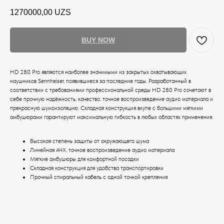
1270000,00
UZS
BUY NOW
HD 280 Pro являются наиболее значимыми из закрытых охватывающих
наушников Sennheiser, появившиеся за последние годы. Разработанный в
соответствии с требованиями профессиональной среды HD 280 Pro сочетают в
себе прочную надёжность, качество, точное воспроизведение аудио материала и
прекрасную шумоизоляцию. Складная конструкция вкупе с большими мягкими
амбушюрами гарантируют максимальную гибкость в любых областях применения.
Высокая степень защиты от окружающего шума
Линейная АЧХ, точное воспроизведение аудио материала
Мягкие амбушюры для комфортной посадки
Складная конструкция для удобства транспортировки
Прочный спиральный кабель с одной точкой крепления