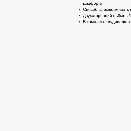
комфорта
Способны выдерживать в
Двухсторонний съёмный
В комплекте аудиоадапте