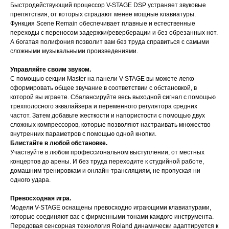
Быстродействующий процессор V-STAGE DSP устраняет звуковые
препятствия, от которых страдают менее мощные клавиатуры.
Функция Scene Remain обеспечивает плавные и естественные
переходы с переносом задержки/реверберации и без обрезанных нот.
А богатая полифония позволит вам без труда справиться с самыми
сложными музыкальными произведениями.
Управляйте своим звуком.
С помощью секции Master на панели V-STAGE вы можете легко
сформировать общее звучание в соответствии с обстановкой, в
которой вы играете. Сбалансируйте весь выходной сигнал с помощью
трехполосного эквалайзера и переменного регулятора средних
частот. Затем добавьте жесткости и напористости с помощью двух
сложных компрессоров, которые позволяют настраивать множество
внутренних параметров с помощью одной кнопки.
Блистайте в любой обстановке.
Участвуйте в любом профессиональном выступлении, от местных
концертов до арены. И без труда переходите к студийной работе,
домашним тренировкам и онлайн-трансляциям, не пропуская ни
одного удара.
Превосходная игра.
Модели V-STAGE оснащены превосходно играющими клавиатурами,
которые соединяют вас с фирменными тонами каждого инструмента.
Передовая сенсорная технология Roland динамически адаптируется к