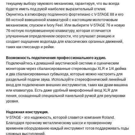
текущему выбору звукового механизма, гарантируя, что вы всегда
будете иметь под рукой наиболее выразительный отклик.
Окунитесь в атмосферу подлинного фортепиано с V-STAGE 88 и его
88-нотной взвешенной клавиатурой с настоящим молоточковым
механизмом, спуском и Ivory Feel. Или выберите V-STAGE 76 и новую
76-нотную полувзвешенную клавиатуру, которая отличается
улучшенным определением скорости, что улучшает реакцию и
создает ощущение водопада для классических органных движений,
таких как глиссандо и рейки.
Возможность подключения профессионального аудио.
Подключайтесь к домашней акустической системе и сценическим
мониторам через сбалансированные стереовыходы XLR и 1/4 дюйма
и два сбалансированных субвыхода, которые можно настроить для
раздельной подачи звука. Используйте стереофонический линейный
вход для подключения внешних инструментов, таких как драм-машина
или клавиатура. Есть даже удобный микрофонный вход XLR для
пения, оснащенный специальной панельной ручкой для регулировки
уровня.
Надежная конструкция.
V-STAGE - это надежность, которой славится компания Roland.
Благодаря прочному металлическому шасси и проверенному
временем оборудованию каждый инструмент готов поддерживать годы
сложных выступлений.