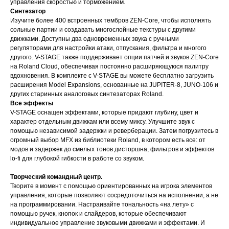
управления скоростью и торможением.
Синтезатор
Изучите более 400 встроенных тембров ZEN-Core, чтобы исполнять
сольные партии и создавать многослойные текстуры с другими
движками. Доступны два одновременных звука с ручными
регуляторами для настройки атаки, отпускания, фильтра и многого
другого. V-STAGE также поддерживает опции патчей и звуков ZEN-Core
на Roland Cloud, обеспечивая постоянно расширяющуюся палитру
вдохновения. В комплекте с V-STAGE вы можете бесплатно загрузить
расширения Model Expansions, основанные на JUPITER-8, JUNO-106 и
других старинных аналоговых синтезаторах Roland.
Все эффекты
V-STAGE оснащен эффектами, которые придают глубину, цвет и
характер отдельным движкам или всему миксу. Улучшите звук с
помощью независимой задержки и реверберации. Затем погрузитесь в
огромный выбор MFX из библиотеки Roland, в котором есть все: от
модов и задержек до смелых тонов дисторшна, фильтров и эффектов
lo-fi для глубокой гибкости в работе со звуком.
Творческий командный центр.
Творите в момент с помощью ориентированных на игрока элементов
управления, которые позволяют сосредоточиться на исполнении, а не
на программировании. Настраивайте тональность «на лету» с
помощью ручек, кнопок и слайдеров, которые обеспечивают
индивидуальное управление звуковыми движками и эффектами. И