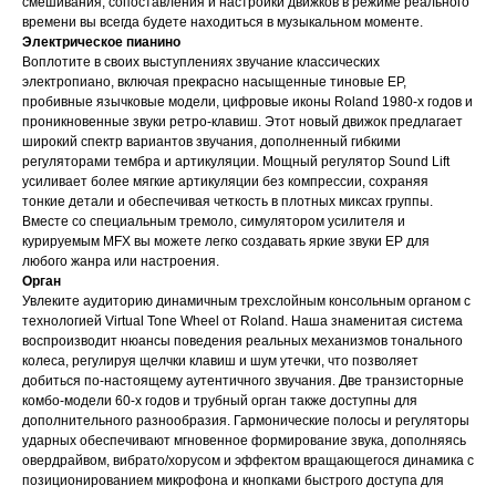
смешивания, сопоставления и настройки движков в режиме реального
времени вы всегда будете находиться в музыкальном моменте.
Электрическое пианино
Воплотите в своих выступлениях звучание классических
электропиано, включая прекрасно насыщенные тиновые EP,
пробивные язычковые модели, цифровые иконы Roland 1980-х годов и
проникновенные звуки ретро-клавиш. Этот новый движок предлагает
широкий спектр вариантов звучания, дополненный гибкими
регуляторами тембра и артикуляции. Мощный регулятор Sound Lift
усиливает более мягкие артикуляции без компрессии, сохраняя
тонкие детали и обеспечивая четкость в плотных миксах группы.
Вместе со специальным тремоло, симулятором усилителя и
курируемым MFX вы можете легко создавать яркие звуки EP для
любого жанра или настроения.
Орган
Увлеките аудиторию динамичным трехслойным консольным органом с
технологией Virtual Tone Wheel от Roland. Наша знаменитая система
воспроизводит нюансы поведения реальных механизмов тонального
колеса, регулируя щелчки клавиш и шум утечки, что позволяет
добиться по-настоящему аутентичного звучания. Две транзисторные
комбо-модели 60-х годов и трубный орган также доступны для
дополнительного разнообразия. Гармонические полосы и регуляторы
ударных обеспечивают мгновенное формирование звука, дополняясь
овердрайвом, вибрато/хорусом и эффектом вращающегося динамика с
позиционированием микрофона и кнопками быстрого доступа для