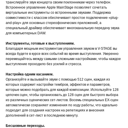
транслируйте звук концерта своим поклонникам через телефон.
Встроенное управление Apple MainStage позволяет сочетать
виртуальные инструменты со встроенными звуками. Поддержка
совместимости с классом обеспечивает простое подключение «plug-
and-play» для основных стереофонических приложений, а
специальный драйвер обеспечивает многоканальную передачу звука
для компьютерных DAW.
Инструменты, готовые к выступлениям.
Благодаря мощным инструментам управления звуком в V-STAGE вы
всегда будете в курсе всех событий во время выступления. Уверенно
перемещайтесь между самыми сложными настройками, чтобы каждое
выступление проходило без усилий и стресса.
Настройка одним касанием.
Организуйте и вызывайте звуки с помощью 512 сцен, каждая из
которых содержит настройки тембров, эффектов и параметров,
которые можно подобрать для каждой композиции. Используйте 128
цепочек сцен, чтобы организовать до 128 сцен для быстрого выбора
из различных сценических сет-листов. Восемь специальных EX-сцен
автоматически сохраняют изменения по ходу работы, что идеально
подходит для создания настроек на репетициях и внесения
дополнений в сет-лист в последнюю минуту.
Бесшовные переходы.