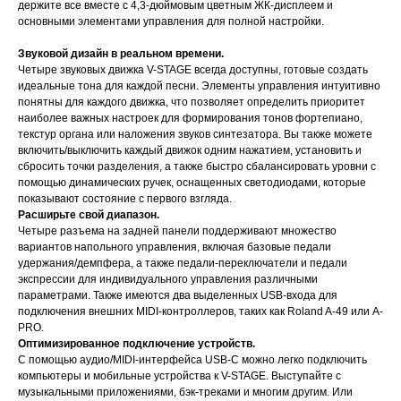
держите все вместе с 4,3-дюймовым цветным ЖК-дисплеем и
основными элементами управления для полной настройки.
Звуковой дизайн в реальном времени.
Четыре звуковых движка V-STAGE всегда доступны, готовые создать
идеальные тона для каждой песни. Элементы управления интуитивно
понятны для каждого движка, что позволяет определить приоритет
наиболее важных настроек для формирования тонов фортепиано,
текстур органа или наложения звуков синтезатора. Вы также можете
включить/выключить каждый движок одним нажатием, установить и
сбросить точки разделения, а также быстро сбалансировать уровни с
помощью динамических ручек, оснащенных светодиодами, которые
показывают состояние с первого взгляда.
Расширьте свой диапазон.
Четыре разъема на задней панели поддерживают множество
вариантов напольного управления, включая базовые педали
удержания/демпфера, а также педали-переключатели и педали
экспрессии для индивидуального управления различными
параметрами. Также имеются два выделенных USB-входа для
подключения внешних MIDI-контроллеров, таких как Roland A-49 или A-
PRO.
Оптимизированное подключение устройств.
С помощью аудио/MIDI-интерфейса USB-C можно легко подключить
компьютеры и мобильные устройства к V-STAGE. Выступайте с
музыкальными приложениями, бэк-треками и многим другим. Или