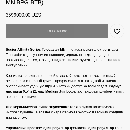
MN BPG BTB)
3599000,00
UZS
BUY NOW
Squier Affinity Series Telecaster MN
— классическая электрогитара
Telecaster в доступном исполнении, идеально подходящая для
новичков и для тех, кто ищет надёжный инструмент для репетиций и
выступлений.
Корпус из тополя с глянцевой отделкой сочетает лёгкость и яркий
резонанс, а клёновый
гриф
с профилем «C» и накладкой из клёна
обеспечивает удобную игру и быстрый доступ ко всем ладам.
Радиус
накладки
9.5″ и
21 лад Medium Jumbo
делают аккорды комфортными,
а соло — точными.
Два керамических сингл звукоснимателя
создают классическое
чистое звучание Telecaster с характерной яркостью и звонким средним
диапазоном.
Управление простое:
один регулятор громкости, один регулятор тона