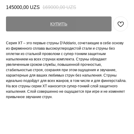
145000,00
UZS
169000,00
UZS
КУПИТЬ
Серия XT – это первые струны D'Addario, сочетающие в себе основу
из фирменного сплава высокоуглеродистой стали и струны без
оплетки из стальной проволоки с супер-тонким защитным
напылением на всех струнах комплекта. Струны обладают
увеличенным сроком службы, повышенной прочностью,
стабильностью строя, сохраняя при этом ощущения и звучание,
характерные для ваших любимых струн без напыления. Струны
идеально подойдут для всех жанров, в том числе и для фингерстайла.
На все струны серии XT наносится супер-тонкий слой защитного
напыления. Слой совершенно не ощущается при игре и не изменяет
привычное звучание струн.