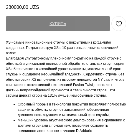
230000,00
UZS
КУПИТЬ
XS - самые инновационные струны с покрытием из когда-либо
созданных. Покрытие струн XS в 10 раз тоньше, чем человеческий
волос.
Благодаря ультратонкому пленочному покрытию на каждой струне с
обмоткой и уникальной полимерной обработке стальных струн, серия
XS обеспечивает высочайший уровень защиты, максимальный срок
службы и ощущение необычайной гладкости. Сердечник и струны без
обмотки серии XS выполнены из высокоуглеродистой NY стали, что, в
сочетании с эксклюзивной технологией Fusion Twist, позволяет
достичь непревзойденной прочности и стабильности строя. Эти
струны держат строй на 131% лучше, чем обычные струны.
Огромный прорыв в технологии покрытия позволяет полностью
защитить обмотку струн от загрязнений, обеспечивая
долговечность звучания и максимальный срок службы;
Меньший уровень акустического демпфирования в сравнении с
другими струнами с покрытием, позволяет сохранить
подлинное легендарное звучание D’Addario;