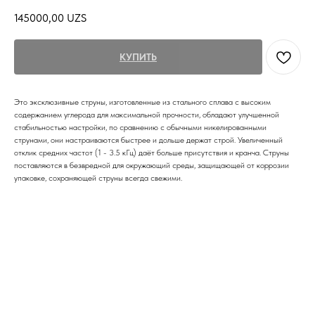
145000,00
UZS
КУПИТЬ
Это эксклюзивные струны, изготовленные из стального сплава с высоким
содержанием углерода для максимальной прочности, обладают улучшенной
стабильностью настройки, по сравнению с обычными никелированными
струнами, они настраиваются быстрее и дольше держат строй. Увеличенный
отклик средних частот (1 - 3.5 кГц) даёт больше присутствия и кранча. Струны
поставляются в безвредной для окружающий среды, защищающей от коррозии
упаковке, сохраняющей струны всегда свежими.