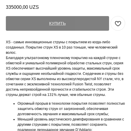
335000,00
UZS
КУПИТЬ
XS - самые инновационные струны с покрытием из когда-либо
созданных. Покрытие струн XS в 10 раз тоньше, чем человеческий
волос.
Благодаря ультратонкому пленочному покрытию на каждой струне с
обмоткой и уникальной полимерной обработке стальных струн, серия
XS обеспечивает высочайший уровень защиты, максимальный срок
службы и ощущение необычайной гладкости. Сердечник и струны без
обмотки серии XS выполнены из высокоуглеродистой NY стали, что, в
сочетании с эксклюзивной технологией Fusion Twist, позволяет
достичь непревзойденной прочности и стабильности строя. Эти
струны держат строй на 131% лучше, чем обычные струны.
Огромный прорыв в технологии покрытия позволяет полностью
защитить обмотку струн от загрязнений, обеспечивая
долговечность звучания и максимальный срок службы;
Меньший уровень акустического демпфирования в сравнении с
другими струнами с покрытием, позволяет сохранить
подлинное легендарное звучание D’Addario;