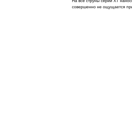
На все струны серии XT нанос
совершенно не ощущается при 