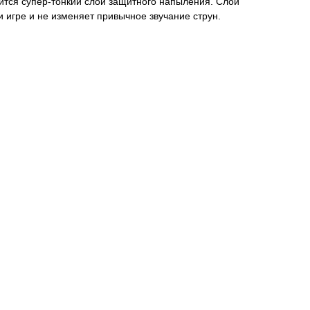
ится супер-тонкий слой защитного напыления. Слой
игре и не изменяет привычное звучание струн.