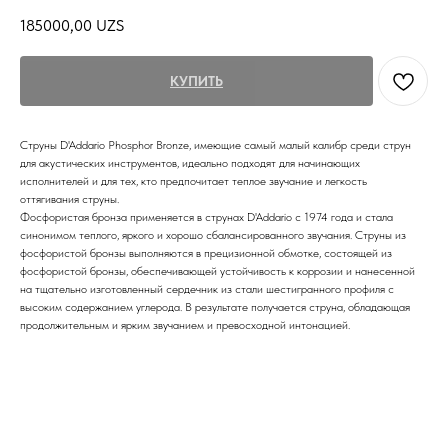
185000,00
UZS
КУПИТЬ
Струны D'Addario Phosphor Bronze, имеющие самый малый калибр среди струн
для акустических инструментов, идеально подходят для начинающих
исполнителей и для тех, кто предпочитает теплое звучание и легкость
оттягивания струны.
Фосфористая бронза применяется в струнах D'Addario с 1974 года и стала
синонимом теплого, яркого и хорошо сбалансированного звучания. Струны из
фосфористой бронзы выполняются в прецизионной обмотке, состоящей из
фосфористой бронзы, обеспечивающей устойчивость к коррозии и нанесенной
на тщательно изготовленный сердечник из стали шестигранного профиля с
высоким содержанием углерода. В результате получается струна, обладающая
продолжительным и ярким звучанием и превосходной интонацией.