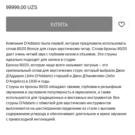
99999,00
UZS
КУПИТЬ
Компания D'Addario была первой, которая предложила использовать
сплав 80/20 Bronze для струн акустических гитар. Сплав бронзы 80/20
дает очень четкий звук с глубоким низом и объемом. Эти струны
идеально подходят для записи в студии.
Бронза 80/20, которую чаще всего называют латунью – это
оригинальный сплав для акустических струн, который выбрали Джон
Д'Аддарио (John D'Addario) старший и Джон Д'Аанжелико (John
D'Angelico) в 1930-е годы.
Струны из бронзы 80/20 обладают свежим, глубоким и рельефным
звучанием и заслужили популярность в звукозаписи, а также
используются для традиционных и винтажных инструментов. Все
струны D'Addario с обмоткой для акустических инструментов
выполняются на шестигранном сердечнике из стали с высоким
содержанием углерода и обеспечивают длительное и яркое звучание
с превосходной интонацией.