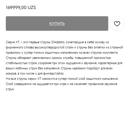
169999,00
UZS
КУПИТЬ
Серия XT – это первые струны D'Addario, сочетающие в себе основу из
фирменного сплава высокоуглеродистой стали и струны без оплетки из стальной
проволоки с супер-тонким защитным напылением на всех струнах комплекта.
Струны обладают увеличенным сроком службы, повышенной прочностью,
стабильностью строя, сохраняя при этом ощущения и звучание, характерные для
ваших любимых струн без напыления. Струны идеально подойдут для всех
жанров, в том числе и для фингерстайла.
На все струны серии XT наносится супер-тонкий слой защитного напыления.
Слой совершенно не ощущается при игре и не изменяет привычное звучание
струн.