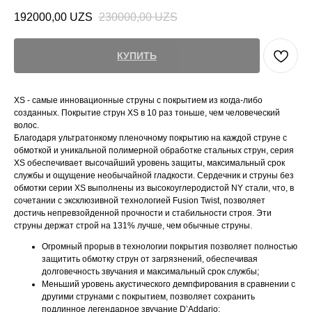
192000,00
UZS
230000,00
UZS
КУПИТЬ
XS - самые инновационные струны с покрытием из когда-либо
созданных. Покрытие струн XS в 10 раз тоньше, чем человеческий
волос.
Благодаря ультратонкому пленочному покрытию на каждой струне с
обмоткой и уникальной полимерной обработке стальных струн, серия
XS обеспечивает высочайший уровень защиты, максимальный срок
службы и ощущение необычайной гладкости. Сердечник и струны без
обмотки серии XS выполнены из высокоуглеродистой NY стали, что, в
сочетании с эксклюзивной технологией Fusion Twist, позволяет
достичь непревзойденной прочности и стабильности строя. Эти
струны держат строй на 131% лучше, чем обычные струны.
Огромный прорыв в технологии покрытия позволяет полностью
защитить обмотку струн от загрязнений, обеспечивая
долговечность звучания и максимальный срок службы;
Меньший уровень акустического демпфирования в сравнении с
другими струнами с покрытием, позволяет сохранить
подлинное легендарное звучание D’Addario;