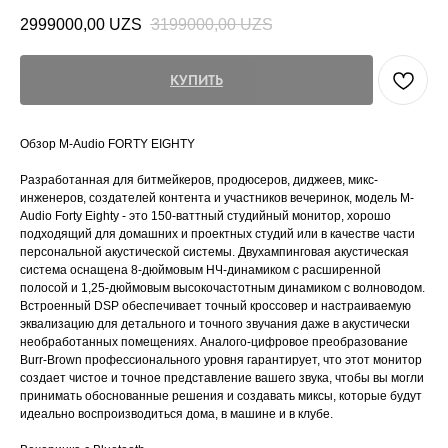
2999000,00
UZS
3199000,00
UZS
КУПИТЬ
Обзор M-Audio FORTY EIGHTY
Разработанная для битмейкеров, продюсеров, диджеев, микс-
инженеров, создателей контента и участников вечеринок, модель M-
Audio Forty Eighty - это 150-ваттный студийный монитор, хорошо
подходящий для домашних и проектных студий или в качестве части
персональной акустической системы. Двухампинговая акустическая
система оснащена 8-дюймовым НЧ-динамиком с расширенной
полосой и 1,25-дюймовым высокочастотным динамиком с волноводом.
Встроенный DSP обеспечивает точный кроссовер и настраиваемую
эквализацию для детального и точного звучания даже в акустически
необработанных помещениях. Аналого-цифровое преобразование
Burr-Brown профессионального уровня гарантирует, что этот монитор
создает чистое и точное представление вашего звука, чтобы вы могли
принимать обоснованные решения и создавать миксы, которые будут
идеально воспроизводиться дома, в машине и в клубе.