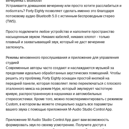
Вечеринка с Bluetooth
Устраиваете домашнюю вечеринку или просто хотите расслабиться и
поболтать? Forty Eighty позволяет сделать именно это благодаря
потоковому аудио Bluetooth 5.0 с истинным беспроводным стерео
(TWS).
Просто подключите любое устройство и наполните пространство
насыщенным звуком. Никаких кабелей, никаких хлопот - только
плавный и захватывающий звук, который не даст вечеринке
заглохнуть.
Режимы мгновенного прослушивания и приложение для управления
студией
Современные авторы часто создают и наслаждаются музыкой за
пределами идеально обработанных акустических помещений. Чтобы
решить эту проблему, Forty Eighty оснащен простой кнопкой на
передней панели, которая позволяет легко переключаться с плоского
эталонного микса на режим Hype, который эмулирует частотную
кривую, распространенную в наушниках и автомобильных
стереосистемах. Кроме того, можно поэкспериментировать с режимом
Custom, в котором вы можете специально задать все параметры
вашего звука с помощью приложения M-Audio Studio Control App.
Приложение M-Audio Studio Control App дает вам возможность
формировать звук по своему усмотрению. Получите доступ к