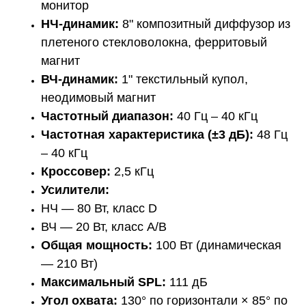
монитор
НЧ-динамик:
8" композитный диффузор из
плетеного стекловолокна, ферритовый
магнит
ВЧ-динамик:
1" текстильный купол,
неодимовый магнит
Частотный диапазон:
40 Гц – 40 кГц
Частотная характеристика (±3 дБ):
48 Гц
– 40 кГц
Кроссовер:
2,5 кГц
Усилители:
НЧ — 80 Вт, класс D
ВЧ — 20 Вт, класс A/B
Общая мощность:
100 Вт (динамическая
— 210 Вт)
Максимальный SPL:
111 дБ
Угол охвата:
130° по горизонтали × 85° по