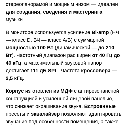
стереопанорамой и мощным низом — идеален
для создания, сведения и мастеринга
музыки.
В мониторе используется усиление
Bi-amp
(НЧ
— класс D, ВЧ — класс A/B) с суммарной
мощностью 100 Вт
(динамической —
до 210
Вт
). Частотный диапазон расширен
от 40 Гц до
40 кГц
, а максимальный звуковой напор
достигает
111 дБ SPL
. Частота
кроссовера —
2,5 кГц
.
Корпус
изготовлен
из МДФ
с антирезонансной
конструкцией и усиленной лицевой панелью,
что снижает окрашивание звука.
Встроенные
пресеты и
эквалайзер
позволяют адаптировать
звучание под особенности помещения, а также