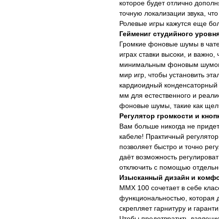
которое будет отлично дополн
точную локализации звука, чт
Ролевые игры кажутся еще бол
Геймениг студийного уровн
Громкие фоновые шумы в чате
играх ставки высоки, и важно,
минимальным фоновым шумом.
мир игр, чтобы установить эта
кардиоидный конденсаторный
мм для естественного и реали
фоновые шумы, такие как щел
Регулятор громкости и кноп
Вам больше никогда не придет
кабеле! Практичный регулятор
позволяет быстро и точно рег
даёт возможность регулироват
отключить с помощью отдельно
Изысканный дизайн и комф
MMX 100 сочетает в себе клас
функциональностью, которая 
скрепляет гарнитуру и гарант
Чтобы предотвратить давлени