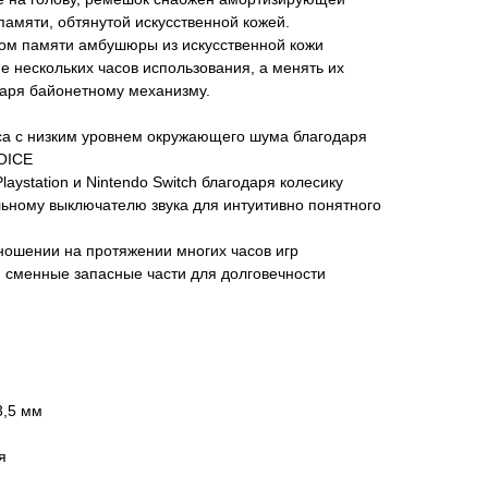
памяти, обтянутой искусственной кожей.
ом памяти амбушюры из искусственной кожи
е нескольких часов использования, а менять их
даря байонетному механизму.
оса с низким уровнем окружающего шума благодаря
OICE
laystation и Nintendo Switch благодаря колесику
льному выключателю звука для интуитивно понятного
ношении на протяжении многих часов игр
 сменные запасные части для долговечности
3,5 мм
я