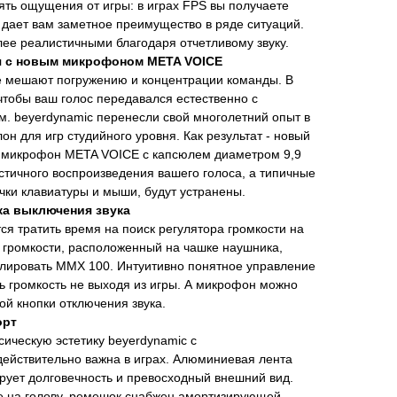
ять ощущения от игры: в играх FPS вы получаете
о дает вам заметное преимущество в ряде ситуаций.
ее реалистичными благодаря отчетливому звуку.
я с новым микрофоном META VOICE
 мешают погружению и концентрации команды. В
 чтобы ваш голос передавался естественно с
 beyerdynamic перенесли свой многолетний опыт в
лон для игр студийного уровня. Как результат - новый
 микрофон META VOICE с капсюлем диаметром 9,9
стичного воспроизведения вашего голоса, а типичные
чки клавиатуры и мыши, будут устранены.
ка выключения звука
ся тратить время на поиск регулятора громкости на
 громкости, расположенный на чашке наушника,
улировать MMX 100. Интуитивно понятное управление
ь громкость не выходя из игры. А микрофон можно
й кнопки отключения звука.
орт
сическую эстетику beyerdynamic с
действительно важна в играх. Алюминиевая лента
ирует долговечность и превосходный внешний вид.
е на голову, ремешок снабжен амортизирующей