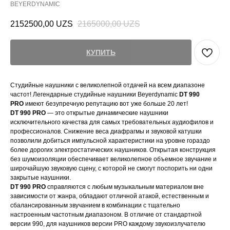
BEYERDYNAMIC
2152500,00
UZS
2165000,00
UZS
КУПИТЬ
Студийные наушники с великолепной отдачей на всем диапазоне
частот! Легендарные студийные наушники Beyerdynamic
DT 990
PRO
имеют безупречную репутацию вот уже больше 20 лет!
DT 990 PRO
— это открытые динамические наушники
исключительного качества для самых требовательных аудиофилов и
профессионалов. Снижение веса диафрагмы и звуковой катушки
позволили добиться импульсной характеристики на уровне гораздо
более дорогих электростатических наушников. Открытая конструкция
без шумоизоляции обеспечивает великолепное объемное звучание и
широчайшую звуковую сцену, с которой не смогут поспорить ни одни
закрытые наушники.
DT 990 PRO
справляются с любым музыкальным материалом вне
зависимости от жанра, обладают отличной атакой, естественным и
сбалансированным звучанием в комбинации с тщательно
настроенным частотным диапазоном. В отличие от стандартной
версии 990, для наушников версии PRO каждому звукоизлучателю