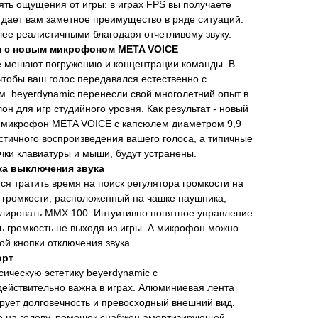
ять ощущения от игры: в играх FPS вы получаете
о дает вам заметное преимущество в ряде ситуаций.
ее реалистичными благодаря отчетливому звуку.
я с новым микрофоном META VOICE
 мешают погружению и концентрации команды. В
 чтобы ваш голос передавался естественно с
 beyerdynamic перенесли свой многолетний опыт в
лон для игр студийного уровня. Как результат - новый
 микрофон META VOICE с капсюлем диаметром 9,9
стичного воспроизведения вашего голоса, а типичные
чки клавиатуры и мыши, будут устранены.
ка выключения звука
ся тратить время на поиск регулятора громкости на
 громкости, расположенный на чашке наушника,
улировать MMX 100. Интуитивно понятное управление
ь громкость не выходя из игры. А микрофон можно
й кнопки отключения звука.
орт
сическую эстетику beyerdynamic с
действительно важна в играх. Алюминиевая лента
ирует долговечность и превосходный внешний вид.
е на голову, ремешок снабжен амортизирующей