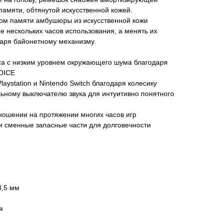
памяти, обтянутой искусственной кожей.
ом памяти амбушюры из искусственной кожи
е нескольких часов использования, а менять их
даря байонетному механизму.
оса с низким уровнем окружающего шума благодаря
OICE
laystation и Nintendo Switch благодаря колесику
льному выключателю звука для интуитивно понятного
ношении на протяжении многих часов игр
и сменные запасные части для долговечности
3,5 мм
я