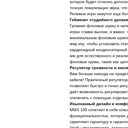
которое будет отлично дополн
точную локализации звука, чт
Ролевые игры кажутся еще бол
Геймениг студийного уровн
Громкие фоновые шумы в чате
играх ставки высоки, и важно,
минимальным фоновым шумом.
мир игр, чтобы установить эта
кардиоидный конденсаторный
мм для естественного и реали
фоновые шумы, такие как щел
Регулятор громкости и кноп
Вам больше никогда не придет
кабеле! Практичный регулятор
позволяет быстро и точно рег
даёт возможность регулироват
отключить с помощью отдельно
Изысканный дизайн и комф
MMX 100 сочетает в себе клас
функциональностью, которая 
скрепляет гарнитуру и гарант
Чтобы предотвратить давлени