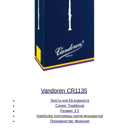
Vandoren CR1135
Трость для Eb кларнета
Серия: Traditional
Размер: 3.5
Наиболее популярны среди музыкантов
Производство: Франция