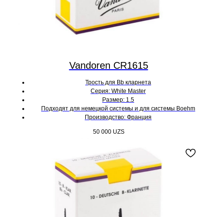
Vandoren CR1615
Трость для Bb кларнета
Серия: White Master
Размер: 1.5
Подходят для немецкой системы и для системы Boehm
Производство: Франция
50 000
UZS