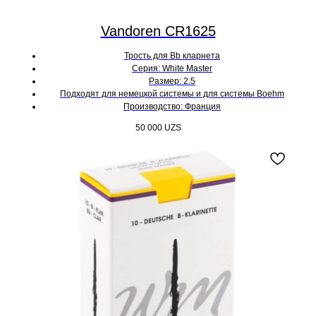
Vandoren CR1625
Трость для Bb кларнета
Серия: White Master
Размер: 2.5
Подходят для немецкой системы и для системы Boehm
Производство: Франция
50 000
UZS