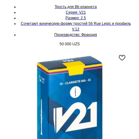
Трость для Bb кларнета
Серия: V21
Размер: 2.5
Cочетают коническую форму тростей 56 Rue Lepic и профиль
V.12
Производство: Франция
50 000
UZS