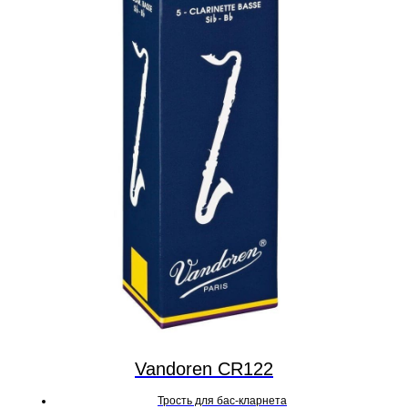
Vandoren CR122
Трость для бас-кларнета