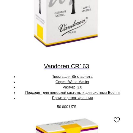
Vandoren CR163
Трость для Bb кларнета
Серия: White Master
Размер: 3.0
Подходят для немецкой системы и для системы Boehm
Производство: Франция
50 000
UZS