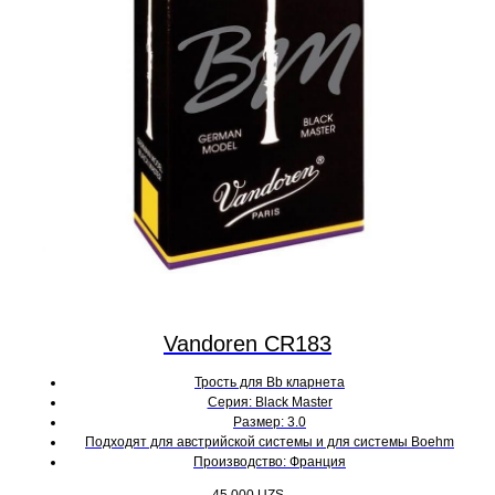
Vandoren CR183
Трость для Bb кларнета
Серия: Black Master
Размер: 3.0
Подходят для австрийской системы и для системы Boehm
Производство: Франция
45 000
UZS