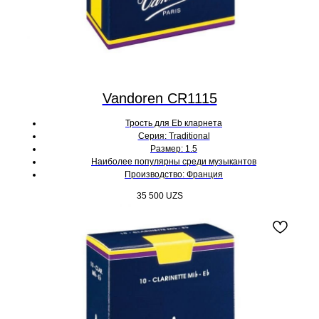
Vandoren CR1115
Трость для Eb кларнета
Серия: Traditional
Размер: 1.5
Наиболее популярны среди музыкантов
Производство: Франция
35 500
UZS