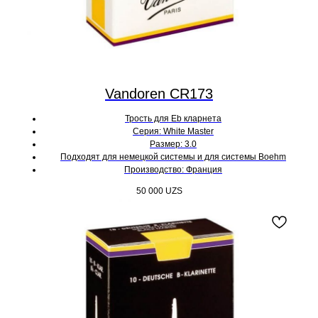
Vandoren CR173
Трость для Eb кларнета
Серия: White Master
Размер: 3.0
Подходят для немецкой системы и для системы Boehm
Производство: Франция
50 000
UZS