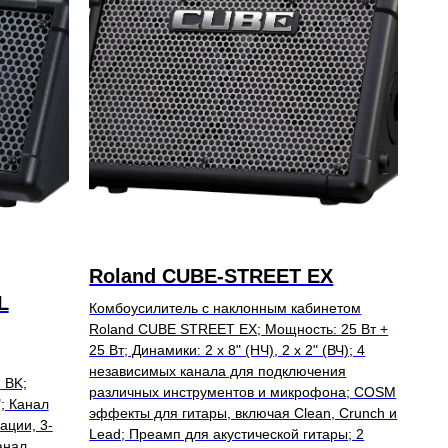
Roland CUBE-STREET EX
L
Комбоусилитель с наклонным кабинетом
Roland CUBE STREET EX; Мощность: 25 Вт +
25 Вт; Динамики: 2 х 8" (НЧ), 2 х 2" (ВЧ); 4
независимых канала для подключения
 BK;
различных инструментов и микрофона; COSM
"; Канал
эффекты для гитары, включая Clean, Crunch и
ации, 3-
Lead; Преамп для акустической гитары; 2
анал