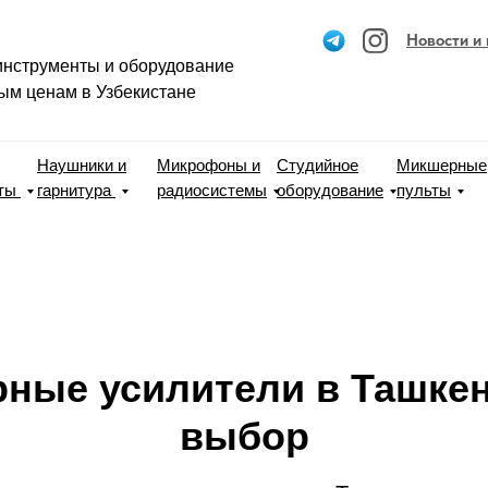
Новости и
нструменты и оборудование
ым ценам в Узбекистане
Наушники и
Микрофоны и
Студийное
Микшерные
нты
гарнитура
радиосистемы
оборудование
пульты
рные усилители в Ташке
выбор