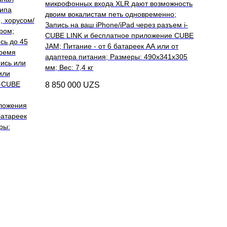
микрофонных входа XLR дают возможность
типа
двоим вокалистам петь одновременно;
, хорусом/
Запись на ваш iPhone/iPad через разъем i-
ром;
CUBE LINK и бесплатное приложение CUBE
сь до 45
JAM; Питание - от 6 батареек АА или от
тремя
адаптера питания; Размеры: 490х341х305
ись или
мм; Вес: 7,4 кг
или
i-CUBE
8 850 000
UZS
ложения
батареек
ры: