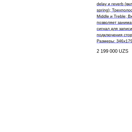
delay и reverb (в
spring); Трехполо
Middle и Treble; 
позволяет занима
сигнал для записи
подключения стор
Размеры: 346х179х
2 199 000
UZS