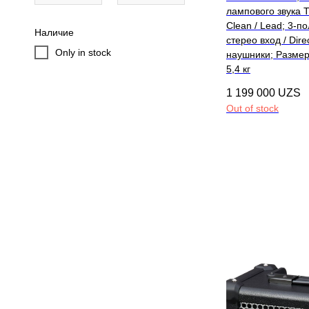
лампового звука T
Clean / Lead; 3-п
Наличие
стерео вход / Dir
Only in stock
наушники; Размер
5,4 кг
1 199 000
UZS
Out of stock