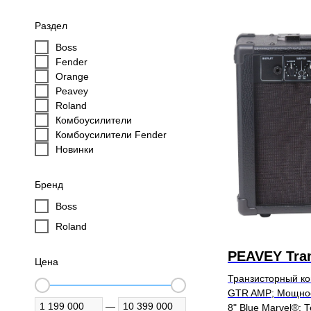
Раздел
Boss
Fender
Orange
Peavey
Roland
Комбоусилители
Комбоусилители Fender
Новинки
Бренд
Boss
Roland
PEAVEY Tra
Цена
Транзисторный к
GTR AMP; Мощност
—
8" Blue Marvel®; 