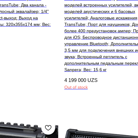
ransTube; Два канала -
моделей встроенных усилителей, в
олосный эквалайзер; 1/4"
моделей акустических и 6 басовых
ect-выход; Выход на
усилителей; Аналоговые искажения
ы: 320х355х174 мм; Вес:
TransTube; Порт для наушников; До
более 400 предустановок ампер; П
для iOS; Беспроводное дистанцион
управление Bluetooth; Дополнитель
3,5 мм для подключения внешних и
звука; Встроенный петлитель с
дополнительным педальным перек
Sanpera; Вес: 15,6 кг
4 199 000
UZS
Out of stock