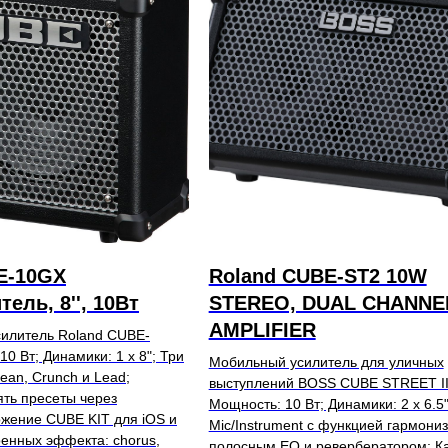
E-10GX
Roland CUBE-ST2 10W
ель, 8'', 10Вт
STEREO, DUAL CHANNE
AMPLIFIER
илитель Roland CUBE-
0 Вт; Динамики: 1 х 8"; Три
Мобильный усилитель для уличных
ean, Crunch и Lead;
выступлений BOSS CUBE STREET II
ть пресеты через
Мощность: 10 Вт; Динамики: 2 х 6.5
жение CUBE KIT для iOS и
Mic/Instrument с функцией гармониз
оенных эффекта: chorus,
полосным EQ и ревербератором; К