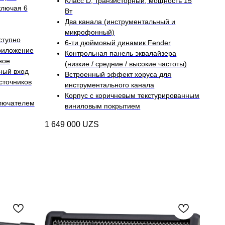
Класс D, транзисторный, мощность 15
ключая 6
Вт
Два канала (инструментальный и
микрофонный)
ступно
6-ти дюймовый динамик Fender
риложение
Контрольная панель эквалайзера
ное
(низкие / средние / высокие частоты)
ный вход
Встроенный эффект хоруса для
сточников
инструментального канала
Корпус с коричневым текстурированным
лючателем
виниловым покрытием
1 649 000
UZS