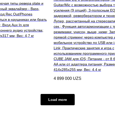
ключая типы ревера plate и
Guitar/Mic с возможностью выбора 
сный эквалайзер - Bass,
усиления (9 опций), 3-полосным EQ
Вход Rec Out/Phones
задержкой, ревербератором и тюне
ться в наушниках или брать
Лупер, рассчитанный на стереозапи
; Вход Aux In для
сек.; Функция автогармонизации с 
оннего аудио устройства;
режимами: унисон, выше, ниже; Зап
317 мм; Вес: 4,7 кг
прямой стриминг через компьютер 
мобильное устройство по USB или 
Link; Практические занятия и игра с
использованием программного при
CUBE JAM для iOS; Питание - от 8 
АА или от адаптера питания; Разме
414х285х255 мм; Вес: 4.4 кг
4 899 000
UZS
Load more