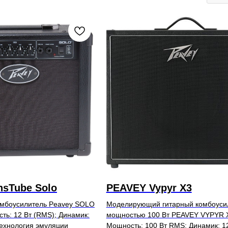
nsTube Solo
PEAVEY Vypyr X3
омбоусилитель Peavey SOLO
Моделирующий гитарный комбоуси
ь: 12 Вт (RMS); Динамик:
мощностью 100 Вт PEAVEY VYPYR 
Технология эмуляции
Мощность: 100 Вт RMS; Динамик: 12