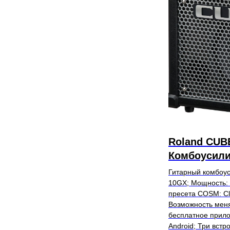
Roland CUB
Комбоусилит
Гитарный комбоус
10GX; Мощность: 1
пресета COSM: Cl
Возможность меня
бесплатное прило
Android; Три встр