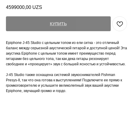
4599000,00
UZS
КУПИТЬ
Epiphone J-45 Studio с цельным топом из ели ситка - это отличный
баланс между серьезной акустической гитарой и доступной ценой! Эта
акустика Epiphone с цельным топом имеет преимущество перед
гитарами без цельного топа, так как дека гитары резонирует
свободнее и «проецирует» звук с большей ясностью и устойчивостью.
J-45 Studio также оснащена системой звукоснимателей Fishman
Presys-II, так что она готова к выступлениям! Подключите ее прямо к
громкоговорителю и услышите великолепный звук вашей акустики
Epiphone, звучащий громко и гордо.