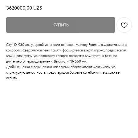
3620000,00
UZS
КУПИТЬ
Стул D-930 для ударной установки оснащен Memory Foam для максимального
комфорта. Сверхмягкая пена памяти формируется вокруг игрока, предоставляя
вам индивидуальную поддержку, которая позволяет вам играть в течение
длительного периода времени. Высота: 470-660 мм.
Двойные ножки с резиновыми насадками обеспечивают максимальную
структурную целостность, предотвращая боковые колебания и возможные
скрипы.