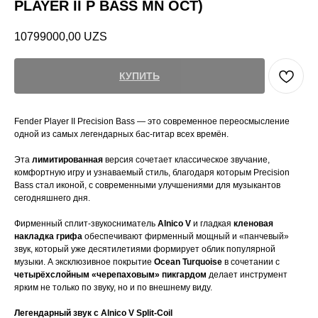
PLAYER II P BASS MN OCT)
10799000,00
UZS
КУПИТЬ
Fender Player II Precision Bass — это современное переосмысление
одной из самых легендарных бас-гитар всех времён.
Эта
лимитированная
версия сочетает классическое звучание,
комфортную игру и узнаваемый стиль, благодаря которым Precision
Bass стал иконой, с современными улучшениями для музыкантов
сегодняшнего дня.
Фирменный сплит-звукосниматель
Alnico V
и гладкая
кленовая
накладка грифа
обеспечивают фирменный мощный и «панчевый»
звук, который уже десятилетиями формирует облик популярной
музыки. А эксклюзивное покрытие
Ocean Turquoise
в сочетании с
четырёхслойным «черепаховым» пикгардом
делает инструмент
ярким не только по звуку, но и по внешнему виду.
Легендарный звук с Alnico V Split-Coil