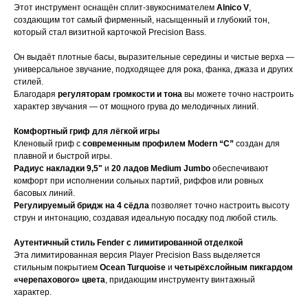
Этот инструмент оснащён сплит-звукоснимателем
Alnico V
,
создающим тот самый фирменный, насыщенный и глубокий тон,
который стал визитной карточкой Precision Bass.
Он выдаёт плотные басы, выразительные середины и чистые верха —
универсальное звучание, подходящее для рока, фанка, джаза и других
стилей.
Благодаря
регуляторам громкости и тона
вы можете точно настроить
характер звучания — от мощного грува до мелодичных линий.
Комфортный гриф для лёгкой игры
Кленовый гриф с
современным профилем Modern “C”
создан для
плавной и быстрой игры.
Радиус накладки 9,5"
и
20 ладов Medium Jumbo
обеспечивают
комфорт при исполнении сольных партий, риффов или ровных
басовых линий.
Регулируемый бридж на 4 сёдла
позволяет точно настроить высоту
струн и интонацию, создавая идеальную посадку под любой стиль.
Аутентичный стиль Fender с лимитированной отделкой
Эта лимитированная версия Player Precision Bass выделяется
стильным покрытием
Ocean Turquoise
и
четырёхслойным пикгардом
«черепахового» цвета
, придающим инструменту винтажный
характер.