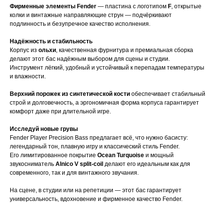
Фирменные элементы Fender
— пластина с логотипом
F
, открытые
колки и винтажные направляющие струн — подчёркивают
подлинность и безупречное качество исполнения.
Надёжность и стабильность
Корпус из
ольхи
, качественная фурнитура и премиальная сборка
делают этот бас надёжным выбором для сцены и студии.
Инструмент лёгкий, удобный и устойчивый к перепадам температуры
и влажности.
Верхний порожек из синтетической кости
обеспечивает стабильный
строй и долговечность, а эргономичная форма корпуса гарантирует
комфорт даже при длительной игре.
Исследуй новые грувы
Fender Player Precision Bass предлагает всё, что нужно басисту:
легендарный тон, плавную игру и классический стиль Fender.
Его лимитированное покрытие
Ocean Turquoise
и мощный
звукосниматель
Alnico V split-coil
делают его идеальным как для
современного, так и для винтажного звучания.
На сцене, в студии или на репетиции — этот бас гарантирует
универсальность, вдохновение и фирменное качество Fender.