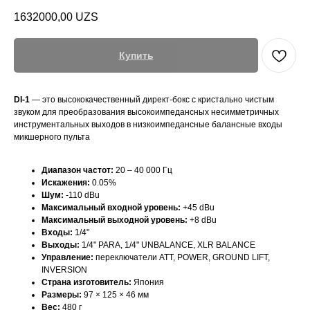
1632000,00
UZS
Купить
DI-1
— это высококачественный директ-бокс с кристально чистым
звуком для преобразования высокоимпедансных несимметричных
инструментальных выходов в низкоимпедансные балансные входы
микшерного пульта
Диапазон частот:
20 – 40 000 Гц
Искажения:
0.05%
Шум:
-110 dBu
Максимальный входной уровень:
+45 dBu
Максимальный выходной уровень:
+8 dBu
Входы:
1/4"
Выходы:
1/4" PARA, 1/4" UNBALANCE, XLR BALANCE
Управление:
переключатели ATT, POWER, GROUND LIFT,
INVERSION
Страна изготовитель:
Япония
Размеры:
97 × 125 × 46 мм
Вес:
480 г